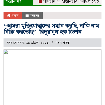
শিরোনামঃ
পটিয়ায় ড. ইঞ্জিনিয়ার এনামুল হোসেনকে সংব
প্রচ্ছদ
অন্যান্য
“আমরা মুক্তিযোদ্ধাদের সম্মান করছি, নাকি নাম
বিক্রি করতেছি” -রিদুয়ানুল হক জিদান
সময় সোমবার, ১৯ এপ্রিল, ২০২১
৭৯৭ পঠিত