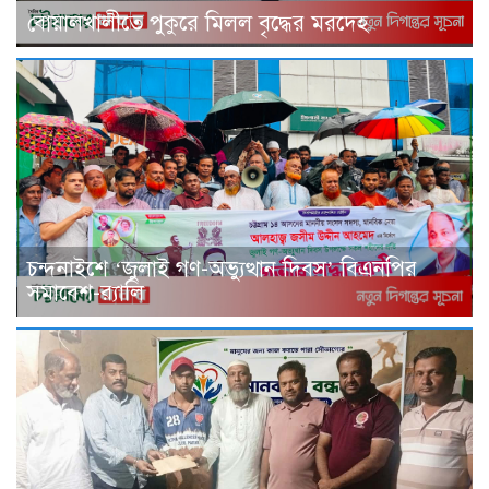
বোয়ালখালীতে পুকুরে মিলল বৃদ্ধের মরদেহ
চন্দনাইশে ‘জুলাই গণ-অভ্যুত্থান দিবস’ বিএনপির
সমাবেশ-র‌্যালি