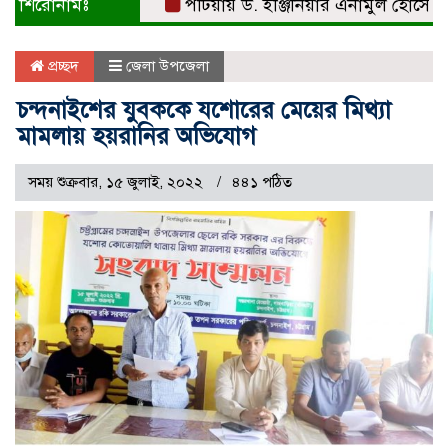
শিরোনামঃ
পটিয়ায় ড. ইঞ্জিনিয়ার এনামুল হোসেনকে সংবর
প্রচ্ছদ
জেলা উপজেলা
চন্দনাইশের যুবককে যশোরের মেয়ের মিথ্যা
মামলায় হয়রানির অভিযোগ
সময় শুক্রবার, ১৫ জুলাই, ২০২২
৪৪১ পঠিত