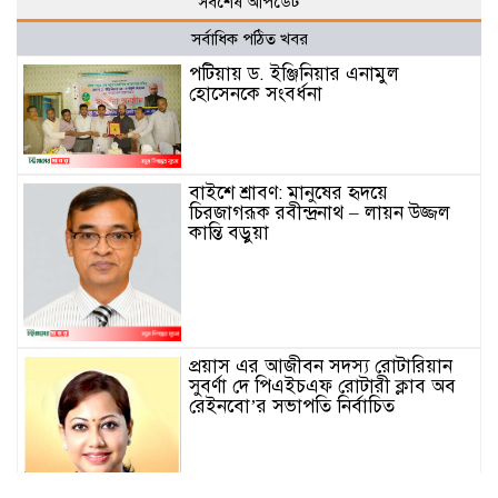
সর্বশেষ আপডেট
সর্বাধিক পঠিত খবর
পটিয়ায় ড. ইঞ্জিনিয়ার এনামুল
হোসেনকে সংবর্ধনা
বাইশে শ্রাবণ: মানুষের হৃদয়ে
চিরজাগরূক রবীন্দ্রনাথ – লায়ন উজ্জল
কান্তি বড়ুয়া
প্রয়াস এর আজীবন সদস্য রোটারিয়ান
সুবর্ণা দে পিএইচএফ রোটারী ক্লাব অব
রেইনবো’র সভাপতি নির্বাচিত