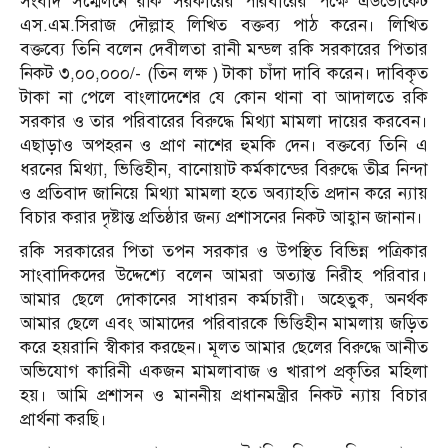
সংবাদ সম্মেলনে রকি সরকারের পরিবারের পক্ষে এডভোকেট
এস.এম.সিরাজ দৌল্লাহ লিখিত বক্তব্য পাঠ করেন। লিখিত
বক্তব্যে তিনি বলেন দেবীলতা রানী মন্ডল রকি সরকারের পিতার
নিকট ৩,০০,০০০/- (তিন লক্ষ ) টাকা চাঁদা দাবি করেন। দাবিকৃত
টাকা না পেলে বাংলাদেশের যে কোন থানা বা আদালতে রকি
সরকার ও তার পরিবারের বিরুদ্ধে মিথ্যা মামলা দায়ের করবেন।
এছাড়াও অপহরন ও প্রাণ নাশের হুমকি দেন। বক্তব্যে তিনি এ
ধরনের মিথ্যা, ভিত্তিহীন, বানোয়াট কর্মকান্ডের বিরুদ্ধে তীব্র নিন্দা
ও প্রতিবাদ জানিয়ে মিথ্যা মামলা হতে অব্যাহতি প্রদান করে ন্যায়
বিচার করার দৃষ্টান্ত প্রতিষ্ঠার জন্য প্রশাসনের নিকট আহ্বান জানান।
রকি সরকারের পিতা তপন সরকার ও উপস্থিত বিভিন্ন পত্রিকার
সাংবাদিকদের উদ্দেশ্যে বলেন আমরা অত্যান্ত নিরীহ পরিবার।
আমার ছেলে দোকানের সাধারন কর্মচারী। অহেতুক, অনর্থক
আমার ছেলে এবং আমাদের পরিবারকে ভিত্তিহীন মামলায় জড়িত
করে হয়রানি স্বীকার করছেন। মূলত আমার ছেলের বিরুদ্ধে আনীত
অভিযোগ কারিনী একজন মামলাবাজ ও খারাপ প্রকৃতির মহিলা
হয়। আমি প্রশাসন ও মাননীয় প্রধানমন্ত্রীর নিকট ন্যায় বিচার
প্রার্থনা করছি।