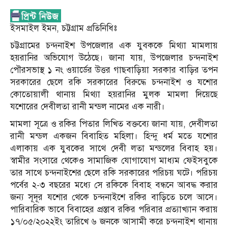
ইসমাইল ইমন, চট্টগ্রাম প্রতিনিধিঃ
চট্টগ্রামের চন্দনাইশ উপজেলার এক যুবককে মিথ্যা মামলায়
হয়রানির অভিযোগ উঠেছে। জানা যায়, উপজেলার চন্দনাইশ
পৌরসভাস্থ ১ নং ওয়ার্ডের উত্তর গাছবাড়িয়া সরকার বাড়ির তপন
সরকারের ছেলে রকি সরকারের বিরুদ্ধে চন্দনাইশ ও যশোর
কোতোয়ালী থানায় মিথ্যা হয়রানির মুলক মামলা দিয়েছে
যশোরের দেবীলতা রানী মন্ডল নামের এক নারী।
মামলা সূত্রে ও রকির পিতার লিখিত বক্তব্যে জানা যায়, দেবীলতা
রানী মন্ডল একজন বিবাহিত মহিলা। হিন্দু ধর্ম মতে যশোর
এলাকায় এক যুবকের সাথে দেবী লতা মন্ডলের বিবাহ হয়।
স্বামীর সংসারে থেকেও সামাজিক যোগাযোগ মাধ্যম ফেইসবুকে
তার সাথে চন্দনাইশের ছেলে রকি সরকারের পরিচয় ঘটে। পরিচয়
পর্বের ২-৩ বছরের মধ্যে সে রকিকে বিবাহ বন্ধনে আবদ্ধ করার
জন্য সূদূর যশোর থেকে চন্দনাইশে রকির বাড়িতে চলে আসে।
পারিবারিক ভাবে বিবাহের প্রস্তাব রকির পরিবার প্রত্যাখ্যান করায়
১৭/০৫/২০২২ইং তারিখে ৬ জনকে আসামী করে চন্দনাইশ থানায়