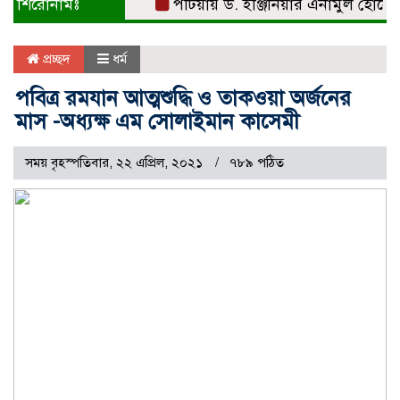
শিরোনামঃ
পটিয়ায় ড. ইঞ্জিনিয়ার এনামুল হোসেনকে সং
প্রচ্ছদ
ধর্ম
পবিত্র রমযান আত্মশুদ্ধি ও তাকওয়া অর্জনের
মাস -অধ্যক্ষ এম সোলাইমান কাসেমী
সময় বৃহস্পতিবার, ২২ এপ্রিল, ২০২১
৭৮৯ পঠিত