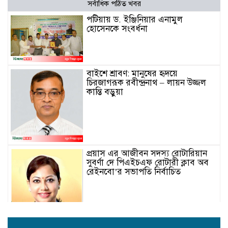
সর্বাধিক পঠিত খবর
পটিয়ায় ড. ইঞ্জিনিয়ার এনামুল
হোসেনকে সংবর্ধনা
বাইশে শ্রাবণ: মানুষের হৃদয়ে
চিরজাগরূক রবীন্দ্রনাথ – লায়ন উজ্জল
কান্তি বড়ুয়া
প্রয়াস এর আজীবন সদস্য রোটারিয়ান
সুবর্ণা দে পিএইচএফ রোটারী ক্লাব অব
রেইনবো’র সভাপতি নির্বাচিত