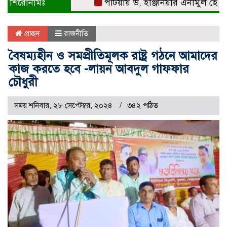
শিরোনামঃ
পটিয়ায় ড. ইঞ্জিনিয়ার এনামুল হোসেনকে স
প্রচ্ছদ
রাজনীতি
বৈষম্যহীন ও সমপ্রীতিমূলক রাষ্ট্র গঠনে আমাদের
কাজ করতে হবে -লায়ন আবদুল গাফফার
চৌধুরী
সময় শনিবার, ২৮ সেপ্টেম্বর, ২০২৪
৩৪২ পঠিত