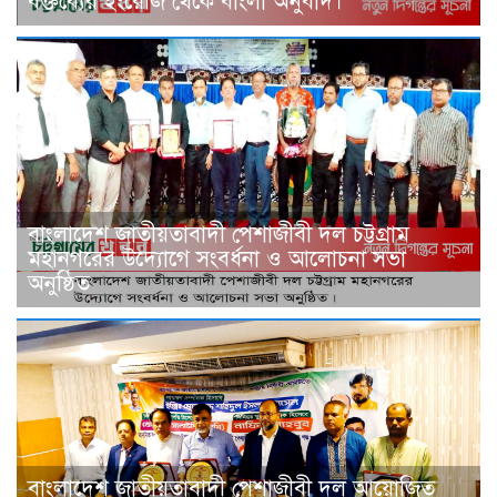
বক্তব্যের ইংরেজি থেকে বাংলা অনুবাদ।
বাংলাদেশ জাতীয়তাবাদী পেশাজীবী দল চট্টগ্রাম
মহানগরের উদ্যোগে সংবর্ধনা ও আলোচনা সভা
অনুষ্ঠিত
বাংলাদেশ জাতীয়তাবাদী পেশাজীবী দল আয়োজিত