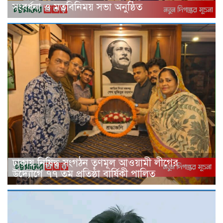
সংবর্ধনা ও মতবিনিময় সভা অনুষ্ঠিত
ঢাকায় নিষিদ্ধ সংগঠন তৃণমূল আওয়ামী লীগের
উদ্যোগে ৭৭ তম প্রতিষ্ঠা বার্ষিকী পালিত