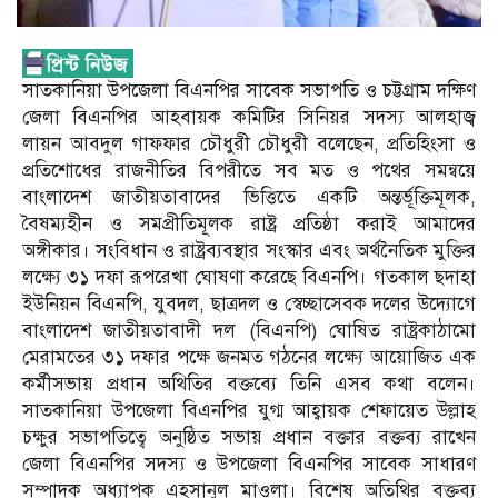
সাতকানিয়া উপজেলা বিএনপির সাবেক সভাপতি ও চট্টগ্রাম দক্ষিণ
জেলা বিএনপির আহবায়ক কমিটির সিনিয়র সদস্য আলহাজ্ব
লায়ন আবদুল গাফফার চৌধুরী চৌধুরী বলেছেন, প্রতিহিংসা ও
প্রতিশোধের রাজনীতির বিপরীতে সব মত ও পথের সমন্বয়ে
বাংলাদেশ জাতীয়তাবাদের ভিত্তিতে একটি অন্তর্ভূক্তিমূলক,
বৈষম্যহীন ও সমপ্রীতিমূলক রাষ্ট্র প্রতিষ্ঠা করাই আমাদের
অঙ্গীকার। সংবিধান ও রাষ্ট্রব্যবস্থার সংস্কার এবং অর্থনৈতিক মুক্তির
লক্ষ্যে ৩১ দফা রূপরেখা ঘোষণা করেছে বিএনপি। গতকাল ছদাহা
ইউনিয়ন বিএনপি, যুবদল, ছাত্রদল ও স্বেচ্ছাসেবক দলের উদ্যোগে
বাংলাদেশ জাতীয়তাবাদী দল (বিএনপি) ঘোষিত রাষ্ট্রকাঠামো
মেরামতের ৩১ দফার পক্ষে জনমত গঠনের লক্ষ্যে আয়োজিত এক
কর্মীসভায় প্রধান অথিতির বক্তব্যে তিনি এসব কথা বলেন।
সাতকানিয়া উপজেলা বিএনপির যুগ্ম আহ্বায়ক শেফায়েত উল্লাহ
চক্ষুর সভাপতিত্বে অনুষ্ঠিত সভায় প্রধান বক্তার বক্তব্য রাখেন
জেলা বিএনপির সদস্য ও উপজেলা বিএনপির সাবেক সাধারণ
সম্পাদক অধ্যাপক এহসানুল মাওলা। বিশেষ অতিথির বক্তব্য