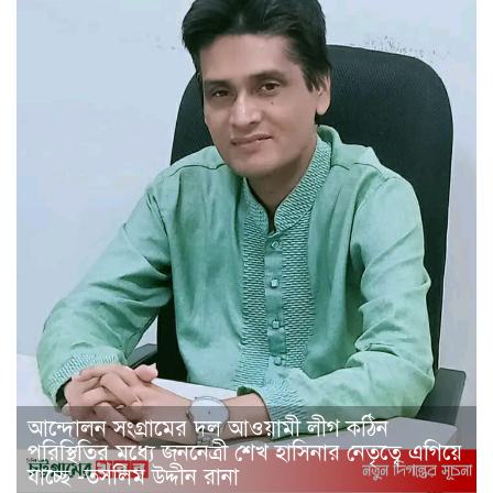
আন্দোলন সংগ্রামের দল আওয়ামী লীগ কঠিন
পরিস্থিতির মধ্যে জননেত্রী শেখ হাসিনার নেতৃত্বে এগিয়ে
যাচ্ছে -তসলিম উদ্দীন রানা