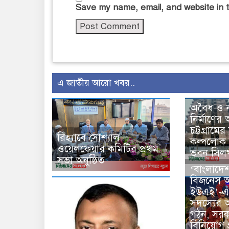
Save my name, email, and website in t
এ জাতীয় আরো খবর..
অবৈধ ও ন
নির্মাণের
চট্টগ্রামের
রিহ্যাবে সোশ্যাল
কল্পলোক
ওয়েলফেয়ার কমিটির প্রথম
ভবন সিল
সভা অনুষ্ঠিত
‘বাংলাদে
বিজনেস অ
ইউএই’-এর
সদস্যের আ
গঠন, সরক
বিনিয়োগ প