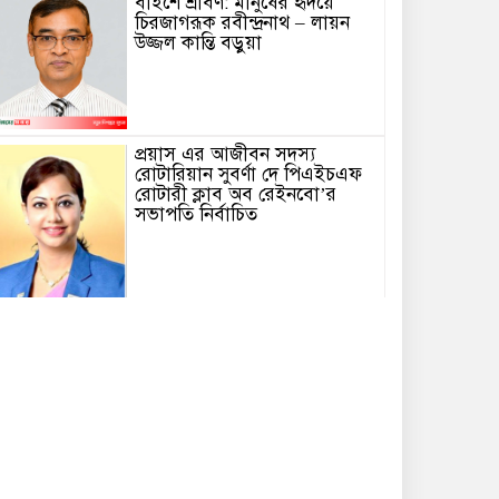
বাইশে শ্রাবণ: মানুষের হৃদয়ে
চিরজাগরূক রবীন্দ্রনাথ – লায়ন
উজ্জল কান্তি বড়ুয়া
প্রয়াস এর আজীবন সদস্য
রোটারিয়ান সুবর্ণা দে পিএইচএফ
রোটারী ক্লাব অব রেইনবো’র
সভাপতি নির্বাচিত
তোমার গানে জাগবে জুলাই’
প্রতিযোগিতায় পুরস্কৃত হন জাসাস
চট্টগ্রাম মহানগর সদস‌্য স‌চিব
মামুনুর রশিদ শিপন।
পটিয়ায় র‍্যাবের অভিযানে তিন
কোটি টাকার ইয়াবাসহ