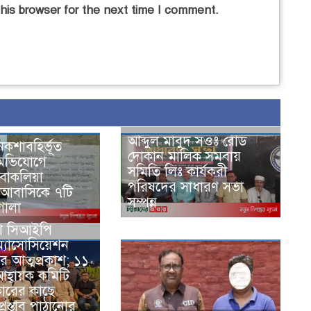
his browser for the next time I comment.
আব্দুল মাবুদ সওঃ রোড
কশাবহির্ভূত
দোকান মালিক সমবায়
 অভিযোগে
সমিতি লিঃ কার্যকরী
 বাকলিয়া
পরিষদের সাধারণ সভা
 আবাসিকে ৭টি
সম্পন্ন
গালা
শ সিআইপি
্যাসোসিয়েশন
 আত্মপ্রকাশ; ১১
হ্বায়ক কমিটি
ারের কাছে
্রস্তাব পাঠানোর