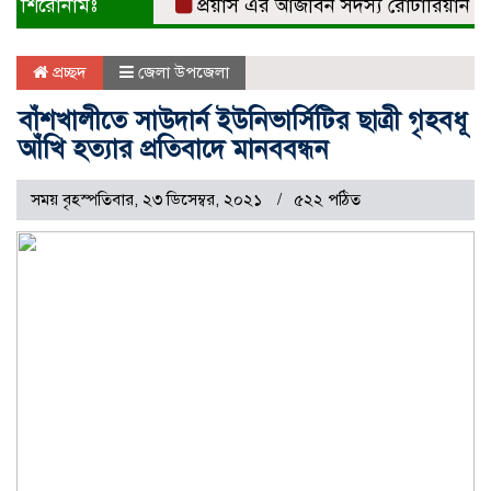
শিরোনামঃ
প্রয়াস এর আজীবন সদস্য রোটারিয়ান সুবর্ণা
প্রচ্ছদ
জেলা উপজেলা
বাঁশখালীতে সাউদার্ন ইউনিভার্সিটির ছাত্রী গৃহবধূ
আঁখি হত্যার প্রতিবাদে মানববন্ধন
সময় বৃহস্পতিবার, ২৩ ডিসেম্বর, ২০২১
৫২২ পঠিত