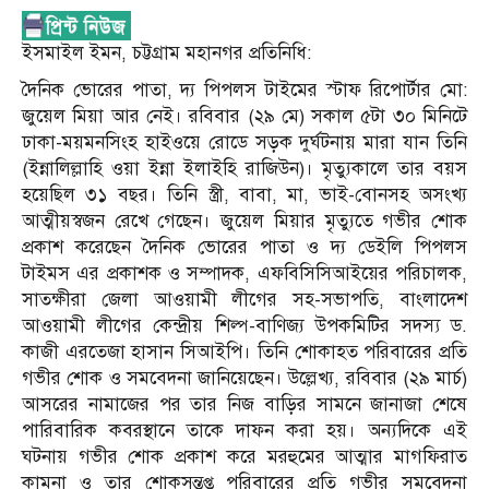
ইসমাইল ইমন, চট্টগ্রাম মহানগর প্রতিনিধি:
দৈনিক ভোরের পাতা, দ্য পিপলস টাইমের স্টাফ রিপোর্টার মো:
জুয়েল মিয়া আর নেই। রবিবার (২৯ মে) সকাল ৫টা ৩০ মিনিটে
ঢাকা-ময়মনসিংহ হাইওয়ে রোডে সড়ক দুর্ঘটনায় মারা যান তিনি
(ইন্নালিল্লাহি ওয়া ইন্না ইলাইহি রাজিউন)। মৃত্যুকালে তার বয়স
হয়েছিল ৩১ বছর। তিনি স্ত্রী, বাবা, মা, ভাই-বোনসহ অসংখ্য
আত্মীয়স্বজন রেখে গেছেন। জুয়েল মিয়ার মৃত্যুতে গভীর শোক
প্রকাশ করেছেন দৈনিক ভোরের পাতা ও দ্য ডেইলি পিপলস
টাইমস এর প্রকাশক ও সম্পাদক, এফবিসিসিআইয়ের পরিচালক,
সাতক্ষীরা জেলা আওয়ামী লীগের সহ-সভাপতি, বাংলাদেশ
আওয়ামী লীগের কেন্দ্রীয় শিল্প-বাণিজ্য উপকমিটির সদস্য ড.
কাজী এরতেজা হাসান সিআইপি। তিনি শোকাহত পরিবারের প্রতি
গভীর শোক ও সমবেদনা জানিয়েছেন। উল্লেখ্য, রবিবার (২৯ মার্চ)
আসরের নামাজের পর তার নিজ বাড়ির সামনে জানাজা শেষে
পারিবারিক কবরস্থানে তাকে দাফন করা হয়। অন্যদিকে এই
ঘটনায় গভীর শোক প্রকাশ করে মরহুমের আত্মার মাগফিরাত
কামনা ও তার শোকসন্তপ্ত পরিবারের প্রতি গভীর সমবেদনা