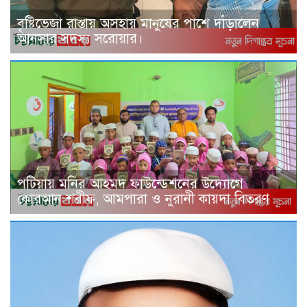
বৃষ্টিভেজা রাস্তায় অসহায় মানুষের পাশে দাঁড়ালেন
আনসার সদস্য সরোয়ার।
পটিয়ায় মনির আহমদ ফাউন্ডেশনের উদ্যোগে
কোরআন শরীফ, আমপারা ও নুরানী কায়দা বিতরণ