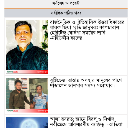
সর্বশেষ আপডেট
সর্বাধিক পঠিত খবর
রাজনৈতিক ও ঐতিহাসিক উত্তরাধিকারের
ধারক জিয়া স্মৃতি জাদুঘরঃ কালচারাল
হেরিটেজ ঘোষণা সময়ের দাবি
-মহিউদ্দীন কাদের
বৃষ্টিভেজা রাস্তায় অসহায় মানুষের পাশে
দাঁড়ালেন আনসার সদস্য সরোয়ার।
আলা হযরত: জ্ঞানে বিরল ও নিখাঁদ
নবীপ্রেমে অবিস্মরণীয় ব্যক্তিত্ব -আতিয়া
নুর আফরা