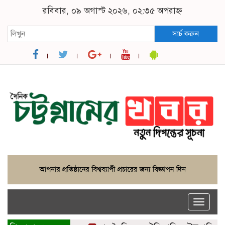
রবিবার, ০৯ অগাস্ট ২০২৬, ০২:৩৫ অপরাহ্ন
সার্চ করুন
Toggle
naviga