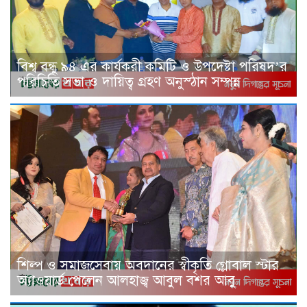
বিশ্ব বন্ধু ৯৪ এর কার্যকরী কমিটি ও উপদেষ্টা পরিষদ’র
পরিচিতি সভা ও দায়িত্ব গ্রহণ অনুস্ঠান সম্পন্ন
শিল্প ও সমাজসেবায় অবদানের স্বীকৃতি গ্লোবাল স্টার
অ্যাওয়ার্ড পেলেন আলহাজ্ব আবুল বশর আবু