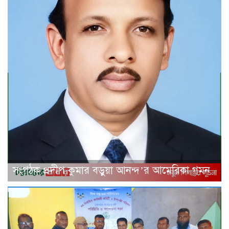
সংগঠক প্রদীপ কুমার বড়ুয়া আনন্দ’র আমেরিকা গমন