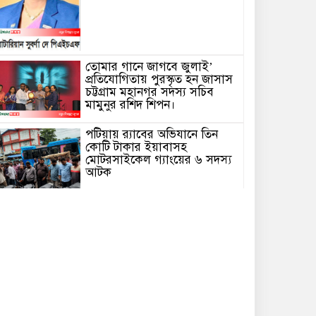
তোমার গানে জাগবে জুলাই’
প্রতিযোগিতায় পুরস্কৃত হন জাসাস
চট্টগ্রাম মহানগর সদস‌্য স‌চিব
মামুনুর রশিদ শিপন।
পটিয়ায় র‍্যাবের অভিযানে তিন
কোটি টাকার ইয়াবাসহ
মোটরসাইকেল গ্যাংয়ের ৬ সদস্য
আটক
বোয়ালখালীতে পুকুরে মিলল
বৃদ্ধের মরদেহ