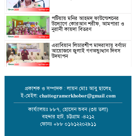
পটিয়ায় মনির আহমদ ফাউন্ডেশনের
উদ্যোগে কোরআন শরীফ, আমপারা ও
নুরানী কায়দা বিতরণ
এরাবিয়ান লিডারশীপ মাদরাসায় বর্ণাঢ্য
আয়োজনে জুলাই গণঅভ্যুত্থান দিবস
উদযাপন
পটিয়া পৌরসভায় ক্যান্সার আক্রান্ত
রাকিবকে মানবতার বন্ধনের অর্থ সহায়তা
প্রকাশক ও সম্পাদক : লায়ন মোঃ আবু ছালেহ্
ই-মেইল: 𝐜𝐡𝐚𝐭𝐭𝐨𝐠𝐫𝐚𝐦𝐞𝐫𝐤𝐡𝐨𝐛𝐨𝐫@𝐠𝐦𝐚𝐢𝐥.𝐜𝐨𝐦
অসুস্থ প্রবাসীকে রাতের আঁধারে রাস্তার
পাশে ফেলে গেছেন স্ত্রী ও সন্তানেরা
কার্য্যালয়ঃ ৮৮৭, হোসেন ভবন (৩য় তলা)
বহদ্দার হাট, চট্টগ্রাম -৪২১২
ফোনঃ +৮৮ ০১৬১২২০২৯১১