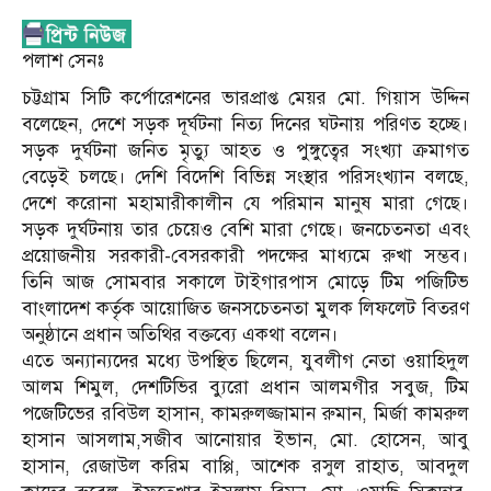
পলাশ সেনঃ
চট্টগ্রাম সিটি কর্পোরেশনের ভারপ্রাপ্ত মেয়র মো. গিয়াস উদ্দিন
বলেছেন, দেশে সড়ক দূর্ঘটনা নিত্য দিনের ঘটনায় পরিণত হচ্ছে।
সড়ক দুর্ঘটনা জনিত মৃত্যু আহত ও পুঙ্গুত্বের সংখ্যা ক্রমাগত
বেড়েই চলছে। দেশি বিদেশি বিভিন্ন সংস্থার পরিসংখ্যান বলছে,
দেশে করোনা মহামারীকালীন যে পরিমান মানুষ মারা গেছে।
সড়ক দুর্ঘটনায় তার চেয়েও বেশি মারা গেছে। জনচেতনতা এবং
প্রয়োজনীয় সরকারী-বেসরকারী পদক্ষের মাধ্যমে রুখা সম্ভব।
তিনি আজ সোমবার সকালে টাইগারপাস মোড়ে টিম পজিটিভ
বাংলাদেশ কর্তৃক আয়োজিত জনসচেতনতা মুলক লিফলেট বিতরণ
অনুষ্ঠানে প্রধান অতিথির বক্তব্যে একথা বলেন।
এতে অন্যান্যদের মধ্যে উপস্থিত ছিলেন, যুবলীগ নেতা ওয়াহিদুল
আলম শিমুল, দেশটিভির ব্যুরো প্রধান আলমগীর সবুজ, টিম
পজেটিভের রবিউল হাসান, কামরুলজ্জামান রুমান, মির্জা কামরুল
হাসান আসলাম,সজীব আনোয়ার ইভান, মো. হোসেন, আবু
হাসান, রেজাউল করিম বাপ্পি, আশেক রসুল রাহাত, আবদুল