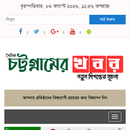
বৃহস্পতিবার, ০৬ অগাস্ট ২০২৬, ১২:৫৬ অপরাহ্ন
সার্চ করুন
Toggle
naviga