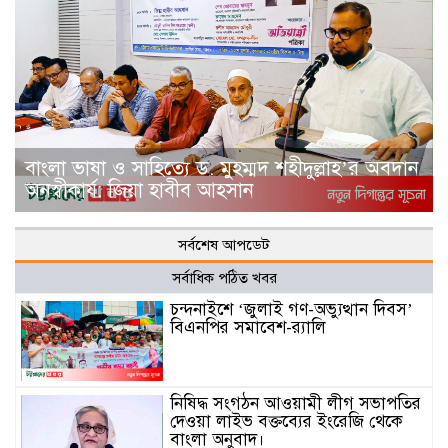
বাংলা ভাষা ও সাহিত্যে ড. মুহম্মদ শহীদুল্লাহ’র অবদান
অনস্বীকার্য: জিয়া হাবীব আহসান
সর্বশেষ আপডেট
সর্বাধিক পঠিত খবর
চন্দনাইশে ‘জুলাই গণ-অভ্যুত্থান দিবস’
বিএনপির সমাবেশ-র‌্যালি
নিষিদ্ধ সংগঠন আওয়ামী লীগ সভাপতির
দেওয়া লাইভ বক্তব্যের ইংরেজি থেকে
বাংলা অনুবাদ।