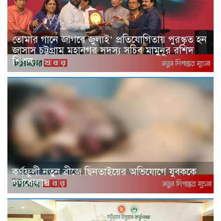
তোমার গানে জাগবে জুলাই’ প্রতিযোগিতায় পুরস্কৃত হন
জাসাস চট্টগ্রাম মহানগর সদস‌্য স‌চিব মামুনুর রশিদ
শিপন।
কর্ণফুলী নতুন ব্রীজে ছিনতাইয়ের অভিযোগে যুবককে
গণধোলায়