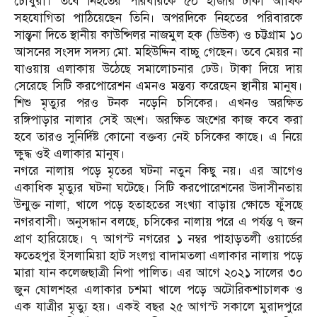
চৌধুরী। তবে নিহতের পরিবারকে ৫০ হাজার টাকা আর্থিক
সহযোগিতা পাঠিয়েছেন তিনি। অপরদিকে নিহতের পরিবারকে
সান্ত্বনা দিতে স্থানীয় কাউন্সিলর নাজমুল হক (ডিউক) ও চট্টগ্রাম ১০
আসনের সংসদ সদস্য মো. মহিউদ্দিন বাচ্চু গেছেন। তবে মেয়র না
যাওয়ায় এলাকায় উঠেছে সমালোচনার ঢেউ। টাকা দিয়ে দায়
সেরেছে সিটি করপোরেশন এমনও মন্তব্য করেছেন স্থানীয় মানুষ।
শিশু মৃত্যুর পরও টনক নড়েনি চসিকের। এখনও অরক্ষিত
রঙ্গিপাড়ার নালার সেই অংশ। অরক্ষিত অংশের কাজ কবে করা
হবে তারও সুনির্দিষ্ট কোনো বক্তব্য নেই চসিকের কাছে। এ নিয়ে
ক্ষুদ্ধ ওই এলাকার মানুষ।
নগরে নালায় পড়ে মৃতের ঘটনা নতুন কিছু নয়। এর আগেও
একাধিক মৃত্যুর ঘটনা ঘটেছে। সিটি করপোরেশনের উদাসীনতায়
উন্মুক্ত নালা, খালে পড়ে হতাহতের সংখ্যা বাড়ায় ক্ষোভে ফুঁসছে
নগরবাসী। অনুসন্ধান বলছে, চসিকের নালায় পরে এ পর্যন্ত ৭ জন
প্রাণ হারিয়েছে। ৭ আগস্ট নগরের ১ নম্বর পাহাড়তলী ওয়ার্ডের
ফতেহপুর ইসলামিয়া হাট সংলগ্ন বাদামতলা এলাকার নালায় পড়ে
মারা যান কলেজছাত্রী নিপা পালিত। এর আগে ২০২১ সালের ৩০
জুন ষোলশহর এলাকার চশমা খালে পড়ে অটোরিকশাচালক ও
এক যাত্রীর মৃত্যু হয়। একই বছর ২৫ আগস্ট সকালে মুরাদপুরে