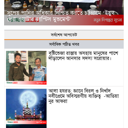
সুপেয় পানির অধিকার নিশ্চিত করতে চট্টগ্রামে ‘ইয়ুথ
লেড ওয়াটার জাস্টিস মুভমেন্ট’
সর্বশেষ আপডেট
সর্বাধিক পঠিত খবর
বৃষ্টিভেজা রাস্তায় অসহায় মানুষের পাশে
দাঁড়ালেন আনসার সদস্য সরোয়ার।
আলা হযরত: জ্ঞানে বিরল ও নিখাঁদ
নবীপ্রেমে অবিস্মরণীয় ব্যক্তিত্ব -আতিয়া
নুর আফরা