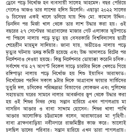
ড্রেনে পড়ে নিখোঁজ হন ব্যবসায়ী সালেহ আহমেদ। বছর পেরিয়ে
গেলেও আজও তার লাশের হদিস মিলেনি। এছাড়া ২০২২ সালের
৬ ডিসেম্বর একই খালে তলিয়ে যায় শিশু মো. কামাল উদ্দিন।
তিনদিন পর মির্জা খাল থেকে তার লাশ উদ্ধার করা হয়। ওই
বছরের ২৭ সেপ্টেম্বর আগ্রাবাদের মাজার গেট এলাকার ফুটপাতে
পা পিছলে নালায় পড়ে মৃত্যু হয় বেসরকারি বিশ্ববিদ্যালয় ছাত্রী
শেহেরীন মাহমুদ সাদিয়ার। জানা যায়, অতীতেও নালায় পড়ে
মৃত্যুর ঘটনায় তদন্ত কমিটি হয়েছে এবং উচ্চ আদালতে রিটের পর
নির্দেশনাও দেওয়া হয়ছে। কিন্তু নির্দেশনার তোয়াক্কা করেনি চসিক।
সর্বশেষ গত ২৭ আগস্ট বিকেল সাড়ে চারটার দিকে খেলতে গিয়ে
রঙ্গিপাড়া নালায় পড়ে নিখোঁজ হয় শিশু ইয়াসিন আরাফাত।
নিখোঁজের পরদিন সকাল ৯টার দিকে আগ্রাবাদ ফায়ার সার্ভিসের
ডুবুরি দল, চসিকের পরিচ্ছন্নতা বিভাগের লোকজন এবং পুলিশের
সহায়তায় ঘরের সামনে নালার আবর্জনার স্তূপ থেকে উদ্ধার করা
হয় ওই শিশুর নিথর দেহ৷ সন্তান হারিয়ে এখন পাগলপ্রায় মা
নাসরিন আক্তার ও বাবা সাদ্দাম হোসেন। শিশুর খালা পাখি
আক্তার আলোকিত চট্টগ্রামকে বলেন, আরাফাতের মা গৃহিণী।
বাবা ব্রাক্ষণবাড়িয়া নবীনগরে রাজমিস্ত্রীর কাজ করে। ভালোই
চলছিল তাদের পরিবার। সন্তান হারিয়ে এখন তারা পাগলপ্রায়।