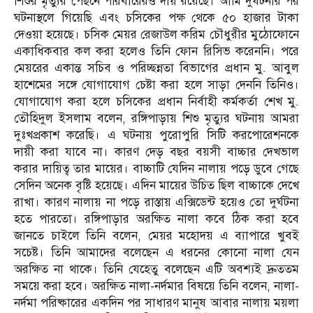
শিশুর মৃত্যুর পেছনে পরিবারেরও দায় রয়েছে। আমি দুর্ঘটনার পর
ঘটনাস্থলে গিয়েছি এবং চসিকের পক্ষ থেকে ৫০ হাজার টাকা
দেওয়া হয়েছে। চসিক মেয়র রেজাউল করিম চৌধুরীর মুঠোফোনে
একাধিকবার কল করা হলেও তিনি ফোন রিসিভ করেননি। পরে
মেয়রের একান্ত সচিব ও পরিচ্ছন্নতা বিভাগের প্রধান মু. আবুল
হাশেমের সঙ্গে যোগাযোগ চেষ্টা করা হলে সাড়া দেননি তিনিও।
যোগাযোগ করা হলে চসিকের প্রধান নির্বাহী কর্মকর্তা শেখ মু.
তৌহিদুল ইসলাম বলেন, রঙ্গিপাড়ায় শিশু মৃত্যুর ঘটনায় আমরা
দুঃখপ্রকাশ করেছি। এ ঘটনায় পুরোপুরি সিটি করপোরেশনকে
দায়ী করা যাবে না। কারণ দেড় বছর বয়সী বাচ্চার দেখভাল
করার দায়িত্ব তার মায়ের। বাচ্চাটি যেদিন নালায় পড়ে ডুবে গেছে
সেদিন অনেক বৃষ্টি হয়েছে। এদিন মায়ের উচিত ছিল বাচ্চাকে দেখে
রাখা। কারণ নালায় না পড়ে রাস্তায় এক্সিডেন্ট হয়েও তো দুর্ঘটনা
হতে পারতো। রঙ্গিপাড়ার অরক্ষিত নালা কবে ঠিক করা হবে
জানতে চাইলে তিনি বলেন, মেয়র মহোদয় এ ব্যাপারে খুবই
সচেষ্ট। তিনি আমাদের বলেছেন এ ধরনের কোনো নালা যেন
অরক্ষিত না থাকে। তিনি যেহেতু বলেছেন এটি অবশ্যই দ্রুততম
সময়ে করা হবে। অরক্ষিত নালা-নর্দমার বিষয়ে তিনি বলেন, নালা-
নর্দমা পরিষ্কারের একদিন পর সাধারণ মানুষ আবার নালায় ময়লা