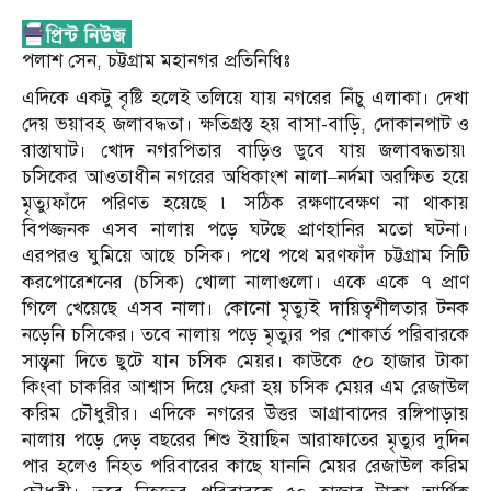
পলাশ সেন, চট্টগ্রাম মহানগর প্রতিনিধিঃ
এদিকে একটু বৃষ্টি হলেই তলিয়ে যায় নগরের নিঁচু এলাকা। দেখা
দেয় ভয়াবহ জলাবদ্ধতা। ক্ষতিগ্রস্ত হয় বাসা-বাড়ি, দোকানপাট ও
রাস্তাঘাট। খোদ নগরপিতার বাড়িও ডুবে যায় জলাবদ্ধতায়৷
চসিকের আওতাধীন নগরের অধিকাংশ নালা–নর্দমা অরক্ষিত হয়ে
মৃত্যুফাঁদে পরিণত হয়েছে ৷ সঠিক রক্ষণাবেক্ষণ না থাকায়
বিপজ্জনক এসব নালায় পড়ে ঘটছে প্রাণহানির মতো ঘটনা।
এরপরও ঘুমিয়ে আছে চসিক। পথে পথে মরণফাঁদ চট্টগ্রাম সিটি
করপোরেশনের (চসিক) খোলা নালাগুলো। একে একে ৭ প্রাণ
গিলে খেয়েছে এসব নালা। কোনো মৃত্যুই দায়িত্বশীলতার টনক
নড়েনি চসিকের। তবে নালায় পড়ে মৃত্যুর পর শোকার্ত পরিবারকে
সান্ত্বনা দিতে ছুটে যান চসিক মেয়র। কাউকে ৫০ হাজার টাকা
কিংবা চাকরির আশ্বাস দিয়ে ফেরা হয় চসিক মেয়র এম রেজাউল
করিম চৌধুরীর। এদিকে নগরের উত্তর আগ্রাবাদের রঙ্গিপাড়ায়
নালায় পড়ে দেড় বছরের শিশু ইয়াছিন আরাফাতের মৃত্যুর দুদিন
পার হলেও নিহত পরিবারের কাছে যাননি মেয়র রেজাউল করিম