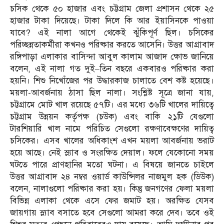
চসিক থেকে ৫০ হাজার এবং চট্টগ্রাম জেলা প্রশাসন থেকে ২৫
হাজার টাকা দিয়েছে। টাকা দিলে কি আর ইয়াসিনকে পাওয়া
যাবে? এই নালা আগে থেকেই ঝুঁকিপূর্ণ ছিল। চসিকের
পরিচ্ছন্নতাকর্মীরা কখনও পরিষ্কার করতে আসেনি। উত্তর আগ্রাবাদ
রঙ্গিপাড়া এলাকার বাসিন্দা আবুল কালাম আজাদ ক্ষোভ জানিয়ে
বলেন, এই নালা গত দুই–তিন বছরে একবারও পরিষ্কার করা
হয়নি। শিশু নিখোঁজের পর উদ্ধারকাজ চালাতে বেশ কষ্ট হয়েছে।
ময়লা-আবর্জনায় ঠাসা ছিল নালা। সংশ্লিষ্ট সূত্রে জানা যায়,
চট্টগ্রামে মোট খাল রয়েছে ৫৭টি। এর মধ্যে ৩৬টি খালের দায়িত্বে
চট্টগ্রাম উন্নয়ন কর্তৃপক্ষ (চউক) এবং বাকি ২১টি যেগুলো
টারশিয়ারি খাল নামে পরিচিত সেগুলো রক্ষণাবেক্ষণের দায়িত্ব
চসিকের। এসব খালের অধিকাংশ এখন ময়লা আবর্জনায় ভরাট
হয়ে আছে। নেই স্ল্যাব ও সংরক্ষিত দেয়াল। ফলে যেকোনো সময়
ঘটতে পারে প্রাণহানির মতো ঘটনা। এ বিষয়ে জানতে চাইলে
উত্তর আগ্রাবাদ ২৪ নম্বর ওয়ার্ড কাউন্সিলর নাজমুল হক (ডিউক)
বলেন, নালাগুলো পরিষ্কার করা হয়। কিন্তু জনগণের ফেলা ময়লা
বিভিন্ন এলাকা থেকে এসে ফের জমাট হয়। অরক্ষিত যেসব
জায়গায় স্ল্যাব বসাতে হবে সেগুলো আমরা করে দেব। তবে ওই