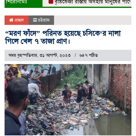
শিরোনামঃ
বৃষ্টিভেজা রাস্তায় অসহায় মানুষের পাশে দাঁড
প্রচ্ছদ
চট্টগ্রাম
“মরণ ফাঁদে” পরিনত হয়েছে চসিকে‘র নালা
গিলে খেল ৭ তাজা প্রাণ।
সময় বৃহস্পতিবার, ৩১ আগস্ট, ২০২৩
৬৪৭ পঠিত