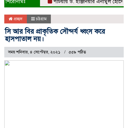
শিরোনামঃ
পটিয়ায় ড. ইঞ্জিনিয়ার এনামুল হোসেনকে সং
প্রচ্ছদ
চট্টগ্রাম
সি আর বির প্রাকৃতিক সৌন্দর্য ধ্বংস করে
হাসপাতাল নয়।
সময় শনিবার, ৪ সেপ্টেম্বর, ২০২১
৫৫৯ পঠিত