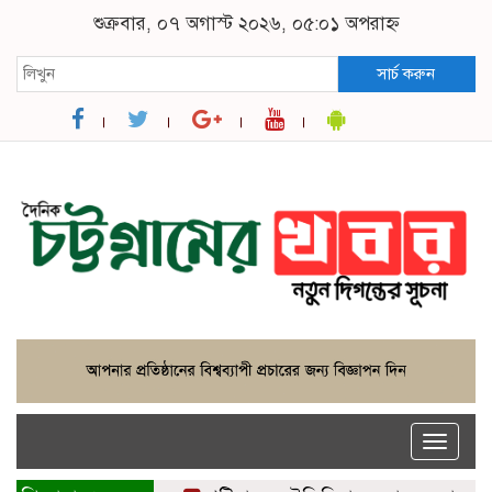
শুক্রবার, ০৭ অগাস্ট ২০২৬, ০৫:০১ অপরাহ্ন
সার্চ করুন
Toggle
naviga