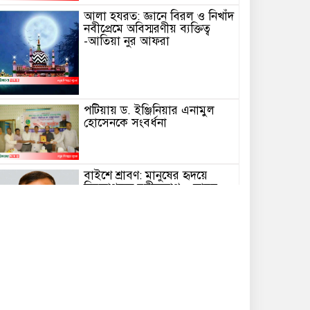
আলা হযরত: জ্ঞানে বিরল ও নিখাঁদ
নবীপ্রেমে অবিস্মরণীয় ব্যক্তিত্ব
-আতিয়া নুর আফরা
পটিয়ায় ড. ইঞ্জিনিয়ার এনামুল
হোসেনকে সংবর্ধনা
বাইশে শ্রাবণ: মানুষের হৃদয়ে
চিরজাগরূক রবীন্দ্রনাথ – লায়ন
উজ্জল কান্তি বড়ুয়া
প্রয়াস এর আজীবন সদস্য
রোটারিয়ান সুবর্ণা দে পিএইচএফ
রোটারী ক্লাব অব রেইনবো’র
সভাপতি নির্বাচিত