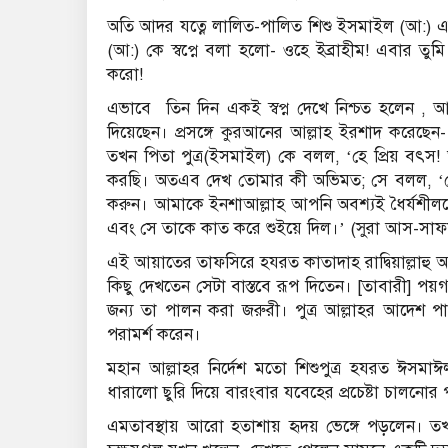
অতি আদর যত্নে লালিত-পালিত শিশু ইসমাইল (আ:)
(আ:) কে স্বপ্নে বলা হলো- ওহে ইব্রাহীম! এবার তুমি ত
করো!
এভাবে তিন দিন একই স্বপ্ন দেখে নিশ্চত হলেন , আল্
দিয়েছেন। প্রসঙ্গে কুরআনের আল্লাহ ইরশাদ করেছ
তখন পিতা পুত্র(ইসমাইল) কে বলল, ‘হে প্রিয় বৎস! আ
করছি। অতএব দেখ তোমার কী অভিমত; সে বলল, ‘
করুন। আমাকে ইনশাআল্লাহ আপনি অবশ্যই ধৈর্যশীলদে
এবং সে তাকে কাত করে শুইয়ে দিল।’ (সুরা আস-সা
এই আয়াতের তাফসিরে হযরত কাতাদাহ রাদ্বিয়াল্লাহু আনহ
কিছু দেখতেন সেটা বাস্তবে রূপ দিতেন। [তাবারী] পয়গ
জন্য তা পালন করা জরুরী। পুত্র আল্লাহর আদেশ পালন
পরামর্শ করেন।
মহান আল্লাহর নির্দেশ মতো শিশুপুত্র হযরত ঈসমাঈ
ধারালো ছুরি দিয়ে বারংবার যবেহের প্রচেষ্টা চালনাে
এমতাবস্থায় আরো হতাশায় হৃদয় ভেঙ্গে পড়লেন। তখ