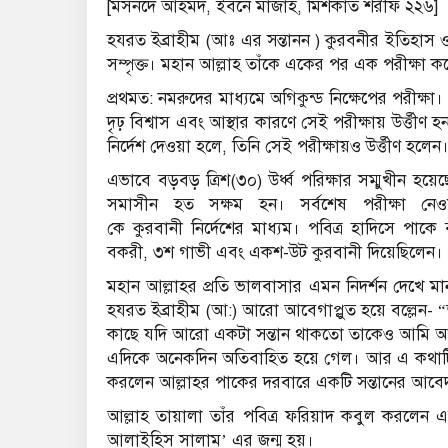
[মসনদে আহমদ, ইবনে মাজাহ, মিশকাত শরীফ ২২৬]
হযরত ইব্রাহীম (আঃ এর সন্তানন ) কুরবনীর ইতিহাস ও
সম্পৃক্ত। মহান আল্লাহ তাঁকে একের পর এক পরীক্ষা কর
প্রথমত: নমরুদের মাধ্যমে অগিকুন্ড নিক্ষেপের পরীক্ষ
দৃঢ় বিশ্বাস এবং আস্থার কারণে সেই পরীক্ষায় উর্ত্তীণ হ
নির্দেশ দেওয়া হলে, তিনি সেই পরীক্ষায়ও উর্ত্তীণ হলেন
এভাবে বড়বড় ত্রিশ(৩০) উর্ধ্ব পরিক্ষার সম্মুখীন হয়েছ
সমাসীন হত সক্ষম হন। সর্বশেষ পরীক্ষা নেওয়
কে কুরবানী নির্দেশের মাধ্যম। পবিত্র হাদিসে পাকে
বকরী, ৩শ গাভী এবং একশ-উট কুরবানী দিয়েছিলেন।
মহান আল্লাহর প্রতি ভালবাসার এমন নিদর্শন দেখে 
হযরত ইব্রাহীম (আ:) আরো আবেগাপ্লুত হয়ে বল্লেন-
কাছে যদি আরো একটা সন্তান থাকতো তাকেও আমি আল্লাহর
এদিকে অনেকদিন অতিবাহিত হয়ে গেল। আর এ কথাটিও ত
করলেন আল্লাহর পাকের দরবারে একটি সন্তানের আব
আল্লাহ তায়ালা তাঁর পবিত্র ফরিয়াদ কবুল করলেন এব
আলাইহিস সালাম’ এর জন্ম হয়।