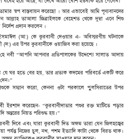
ুম্বা যবেহ হয়ে আছে; যা দেখে আরাে বেশি হতবাক হয়ে গেলেন।
ােমার স্বপ বাস্তবায়ন করেছো । আর এভাবেই আমি পূণ্যবানদের
ন আল্লাহ তাআলা জিব্রাইলকে বেহেশত থেকে দুম্বা এনে শিশু
নির্দেশ প্রদান করলেন ।
রত ইসমাঈল (আ:) কে কুরবানী দেওয়ার এ- অবিস্মরণীয় ঘটনাকে
াম্মদী (দ:) এর উপর কুরবানীকে ওয়াজিব করা হয়েছে ।
ন- হে নবী “আপনি আপনার প্রতিপালকের উদ্দেশ্যে সালাত আদায়
 যে ঘর হতে বের হয়, তার প্রত্যক কদমের পরিবর্তে একটি করে
 দেন।”
ুকে সম্মান করো, কেননা ওটা পরকালে পুুলসিরাতের উপর
নবী ইরশাদ করেছেন- “কুরবানীদাতার পশুর রক্ত মাটিতে পড়ার
ি অন্তরের নিয়ত পরিশুদ্ধ হয়।”
বনী দিবে এবং যারা কুরবানী দিত অক্ষম তারা যেন জিলহজ্বের
া পর্যন্ত নিজের চুল, নখ, পশম ইত্যাদি কাটা থেকে বিরত থাক।
 অক্ষম ব্যাক্তিকেও কুরবানীর সাওয়াব দান করেন।