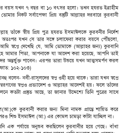
 এর বয়স যখন ৭ বছর বা ১০ বৎসর হলো। তখন হযরত ইব্রাহীম
ােমার নিকট সর্বাপেক্ষা প্রিয় বস্তুটি আল্লাহর দরবারে কুরবানী
লাহ তাঁকে স্বীয় প্রিয় পুত্র হযরত ইসমাঈলকে কুরবনীর নির্দেশ
েন- অতঃপর যখন সে তার সঙ্গে চলাফেরা করার বয়সে পৌঁছলো,
মি স্বপ্নে দেখেছি যে, আমি তোমাকে (আল্লাহর জন্য) কুরবানি
হে আমার পিতা, আপনাকে যা আদেশ করা হয়েছে, আপনি তাই
র অন্তর্ভুক্ত পাবেন। এরপর তারা উভয়ে যখন আত্মসমর্পণ করল
ফফাত: ১০২-১০৩)
ু বলেন- নবী-রাসূলদের স্বপ্ন ওহী হয়ে থাকে। তারা যখন স্বপ্নে
ম্বরগণের স্বপ্নও প্রত্যাদেশ ও আল্লাহর আদেশই হয়। ফলে তাঁদের
ে কতটা প্রস্তুত আছে, তা জানার উদ্দেশ্যে তিনি পুত্রের সাথে
ল(আ:)কে কুরবানী করার জন্য মিনা নামক প্রান্তে শায়িত করে
র পরও শিশু ইসমাঈল (আ:) এর কােমল চামড়া কাঁটা যাচ্ছিল না।
নি এক পর্যায়ে অনুভব করছিলেন কুরবানীর হয়ে গেছে। বাঁধা