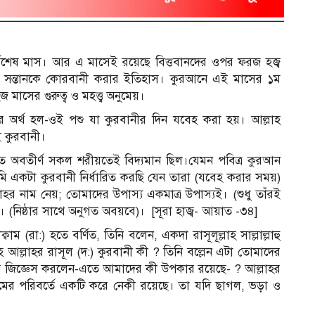
্বশেষ মাস। আর এ মাসেই রয়েছে বিত্তবানদের ওপর ফরজ হজ্ব
 সন্তানকে কোরবানী করার ইতিহাস। কুরআনে এই মাসের ১ম
সের গুরুত্ব ও মহত্ত্ব অনুমেয়।
র অর্থ হল-ওই পশু যা কুরবানীর দিন যবেহ করা হয়। আল্লাহ
াই কুরবানী।
হতে অবতীর্ণ সকল শরীয়তেই বিদ্যমান ছিল।যেমন পবিত্র কুরআন
মি একটা কুরবানী নির্ধারিত করছি যেন তারা (যবেহ করার সময়)
্লাহর নাম নেয়; তোমাদের উপাস্য একমাত্র উপাস্যই। (শুধু তাঁরই
র। (নিষ্ঠার সাথে অনুগত অবয়বে)। [সূরা হাজ্ব- আয়াত -৩৪]
(রা:) হতে বর্ণিত, তিনি বলেন, একদা রাসূলূল্লাহ সাল্লাল্লাহু
আল্লাহর রাসূল (দ:) কুরবানী কী ? তিনি বল্লেন এটা তোমাদের
বার জিজ্ঞেস করলেন-এতে আমাদের কী উপকার রয়েছে- ? আল্লাহর
পশমের পরিবর্তে একটি করে নেকী রয়েছে। তা যদি ছাগল, ভড়া ও