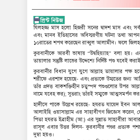
যিলহজ্জ মাস হলো হিজরী সনের দ্বাদশ মাস এবং সর
এবং মানব ইতিহাসের অবিস্মরণীয় ঘটনা তথা আপন
১০রাতের শপথ করেছেন রাব্বুল আলামীন। ফলে জিলহজ মা
কুরবানীকে আরবী ভাষায় “উদ্বহিয়্যাহ” বলা হয়। এ
তায়ালার সন্তুষ্টি লাভের উদ্দেশ্যে নির্দিষ্ট পশু যবেই কর
কুরবানীর বিধান যুগে যুগে আল্লাহ তায়ালার পক্ষ 
শরীফে এরশাদ হয়েছে- এবং প্রত্যকে উম্মতের জন্য আ
তাঁর প্রদত্ত বাকশক্তিহীন চতুস্পদ পশুগুলোর উপর আল
নামে যবেহ কর); সুতরাং তাঁরই সম্মুকে আত্মসমর্পন ক
হাদীসে পাকে উল্লেখ রয়েছে- হযরত যায়েদ ইবন আলক্বাম 
আলাইহি ওয়াসাল্লাম এর সাহাবীগণ জিজ্ঞেস করেন, হে 
পিতা হযরত ইব্রাহীম (আ:) এর সুন্নাত সাহাবীরা আ
রাসূল এবার উত্তর দিলন- কুরবানীর পশুর প্রত্যক 
দুম্বা হয়ও।