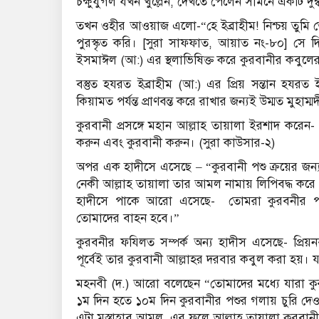
চক্ষুযুগল যখন খুল্লেন, দেখতে পেলেন সামনে একটি দ
তখন ওহীর আওয়াজ এলো-“হে ইব্রাহীম! নিশ্চয় তুমি ত
পুরস্কৃত করি। [সুরা সাফফাত, আয়াত নং-৮০] সে দি
ইসমাঈল (আ:) এর স্থলাভিষিক্ত করে কুরবানীর কবুলের 
বস্তুত হযরত ইব্রাহীম (আ:) এর প্রিয় সন্তান হয
কিয়ামত পর্যন্ত প্রাণবন্ত করে রাখার জন্যই উম্মত মুহ
কুরবানী প্রসঙ্গে মহান আল্লাহ তায়ালা ইরশাদ করে
করুন এবং কুরবানী করুন। (সুরা কাউসার-২)
অপর এক হাদীসে এসেছে – “কুরবানী পশু ক্রয়ের জন্য
নেকী আল্লাহ তায়ালা তার আমল নামায় লিপিবদ্ধ করে
হাদীসে পাকে আরো এসেছে- তােমরা কুরবনীর পশ
তােমাদের বাহন হবে।”
কুরবনীর ফযিলত সম্পর্ক অন্য হাদীস এসেছে- প্রিয়
পূর্বেই তার কুরবানী আল্লাহর দরবার কবুল করা হয়। যদ
মহনবী (দ.) আরো বলেছেন “তােমাদের মধ্যে যারা কুর
১ম দিন হতে ১০ম দিন কুরবানীর পশুর গলায় চুরি দেওয়
এটা মুস্তাহাব আমল, এর ফলে আল্লাহ তায়ালা কুরবানী