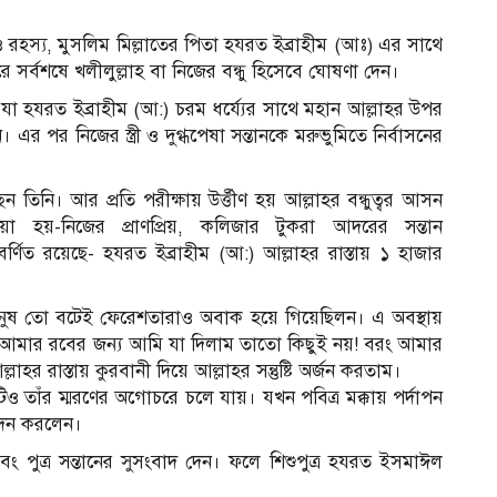
 রহস্য, মুসলিম মিল্লাতের পিতা হযরত ইব্রাহীম (আঃ) এর সাথে
ে সর্বশষে খলীলুল্লাহ বা নিজের বন্ধু হিসেবে ঘোষণা দেন।
া। যা হযরত ইব্রাহীম (আ:) চরম ধর্য্যের সাথে মহান আল্লাহর উপর
ন। এর পর নিজের স্ত্রী ও দুগ্ধপেষা সন্তানকে মরুভুমিতে নির্বাসনের
।
েন তিনি। আর প্রতি পরীক্ষায় উর্ত্তীণ হয় আল্লাহর বন্ধুত্বর আসন
া হয়-নিজের প্রাণপ্রিয়, কলিজার টুকরা আদরের সন্তান
 বর্ণিত রয়েছে- হযরত ইব্রাহীম (আ:) আল্লাহর রাস্তায় ১ হাজার
মানুষ তো বটেই ফেরেশতারাও অবাক হয়ে গিয়েছিলন। এ অবস্থায়
 “আমার রবের জন্য আমি যা দিলাম তাতাে কিছুই নয়! বরং আমার
 রাস্তায় কুরবানী দিয়ে আল্লাহর সন্তুষ্টি অর্জন করতাম।
াঁর ম্মরণের অগােচরে চলে যায়। যখন পবিত্র মক্কায় পর্দাপন
েদন করলেন।
ং পুত্র সন্তানের সুসংবাদ দেন। ফলে শিশুপুত্র হযরত ইসমাঈল