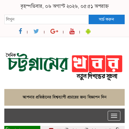
বৃহস্পতিবার, ০৬ অগাস্ট ২০২৬, ০৫:৫১ অপরাহ্ন
সার্চ করুন
Toggle
naviga