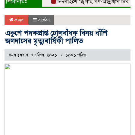
শিরোনামঃ
চন্দনাইশে ‘জুলাই গণ-অভ্যুত্থান দিবস’ বি
প্রচ্ছদ
সংগঠন
একুশে পদকপ্রাপ্ত ঢোলবাঁধক বিনয় বাঁশি
জলদাসের মৃত্যুবার্ষিকী পালিত
সময় বুধবার, ৭ এপ্রিল, ২০২১
১০৯১ পঠিত