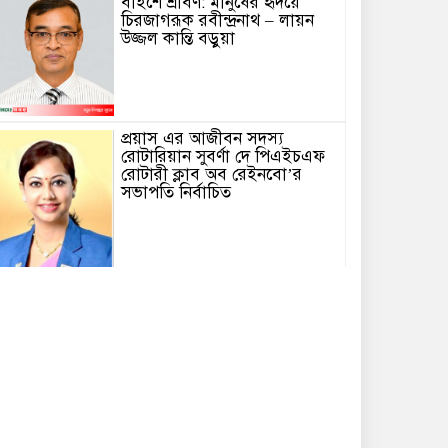
বাইশে শ্রাবণ: মানুষের হৃদয়ে
চিরজাগরূক রবীন্দ্রনাথ – লায়ন
উজ্জল কান্তি বড়ুয়া
প্রয়াস এর আজীবন সদস্য
রোটারিয়ান সুবর্ণা দে পিএইচএফ
রোটারী ক্লাব অব রেইনবো’র
সভাপতি নির্বাচিত
তোমার গানে জাগবে জুলাই’
প্রতিযোগিতায় পুরস্কৃত হন জাসাস
চট্টগ্রাম মহানগর সদস‌্য স‌চিব
মামুনুর রশিদ শিপন।
পটিয়ায় র‍্যাবের অভিযানে তিন
কোটি টাকার ইয়াবাসহ