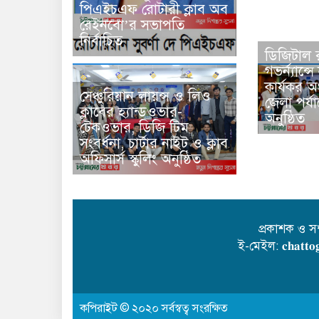
পিএইচএফ রোটারী ক্লাব অব
রেইনবো’র সভাপতি
নির্বাচিত
ডিজিটাল 
গভর্ন্যান
কার্যকর অং
সেঞ্চুরিয়ান লায়ন্স ও লিও
জেলা পর্য
ক্লাবের হ্যান্ডওভার-
অনুষ্ঠিত
টেকওভার, ডিজি টিম
সংবর্ধনা, চার্টার নাইট ও ক্লাব
অফিসার্স স্কুলিং অনুষ্ঠিত
প্রকাশক ও স
ই-মেইল: 𝐜𝐡𝐚𝐭𝐭𝐨𝐠
কপিরাইট © ২০২০ সর্বস্বত্ব সংরক্ষিত