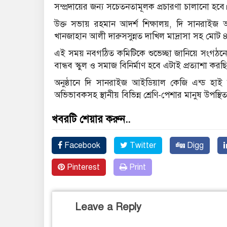
সম্প্রদায়ের জন্য সচেতনতামূলক প্রচারণা চালানো হবে
উক্ত সভায় রহমান আদর্শ শিক্ষালয়, দি সানরাইজ আই
খানজাহান আলী দারুসসুন্নত দাখিল মাদ্রাসা সহ মোট ৪ 
এই সময় নবগঠিত কমিটিকে শুভেচ্ছা জানিয়ে সংগঠনের 
বান্ধব স্কুল ও সমাজ বিনির্মাণ হবে এটাই প্রত‍্যাশা করছ
অনুষ্ঠানে দি সানরাইজ আইডিয়াল কেজি এন্ড হাই স্
অভিভাবকসহ স্থানীয় বিভিন্ন শ্রেণি-পেশার মানুষ উপস্থি
খবরটি শেয়ার করুন..
Facebook
Twitter
Digg
Pinterest
Print
Leave a Reply