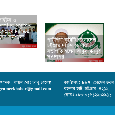
রাইটস ও
্সে নাগরিক সমাজের
শগ্রহণ নিশ্চিতে
ায়ের কর্মশালা
গাউছিয়া কমিটি বাংলাদেশ
চট্টগ্রাম দক্ষিণ জেলার
সভাপতি হলেন আবুল মনসুর
সওদাগর
ম্পাদক : লায়ন মোঃ আবু ছালেহ্
কার্য্যালয়ঃ ৮৮৭, হোসেন ভবন
𝐫𝐚𝐦𝐞𝐫𝐤𝐡𝐨𝐛𝐨𝐫@𝐠𝐦𝐚𝐢𝐥.𝐜𝐨𝐦
বহদ্দার হাট, চট্টগ্রাম -৪২১২
ফোনঃ +৮৮ ০১৬১২২০২৯১১