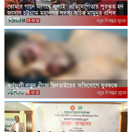
তোমার গানে জাগবে জুলাই’ প্রতিযোগিতায় পুরস্কৃত হন
জাসাস চট্টগ্রাম মহানগর সদস‌্য স‌চিব মামুনুর রশিদ
শিপন।
কর্ণফুলী নতুন ব্রীজে ছিনতাইয়ের অভিযোগে যুবককে
গণধোলায়