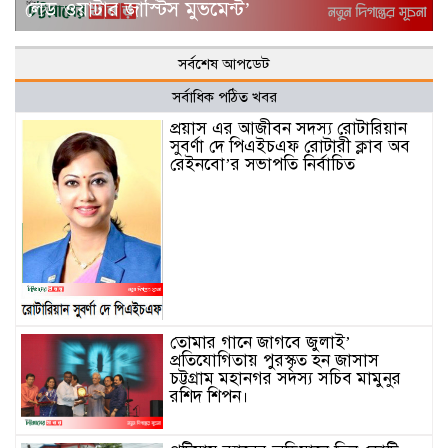
লেড ওয়াটার জাস্টিস মুভমেন্ট’
সর্বশেষ আপডেট
সর্বাধিক পঠিত খবর
প্রয়াস এর আজীবন সদস্য রোটারিয়ান
সুবর্ণা দে পিএইচএফ রোটারী ক্লাব অব
রেইনবো’র সভাপতি নির্বাচিত
তোমার গানে জাগবে জুলাই’
প্রতিযোগিতায় পুরস্কৃত হন জাসাস
চট্টগ্রাম মহানগর সদস‌্য স‌চিব মামুনুর
রশিদ শিপন।