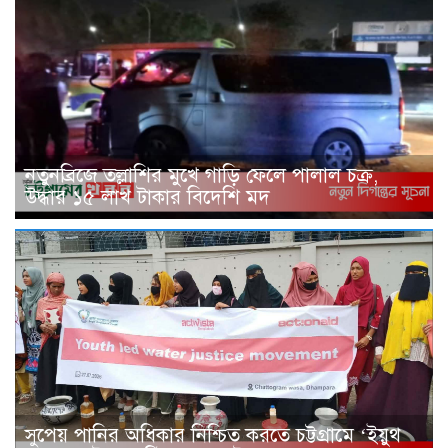
নতুনব্রিজে তল্লাশির মুখে গাড়ি ফেলে পালাল চক্র,
উদ্ধার ১৫ লাখ টাকার বিদেশি মদ
সুপেয় পানির অধিকার নিশ্চিত করতে চট্টগ্রামে ‘ইয়ুথ