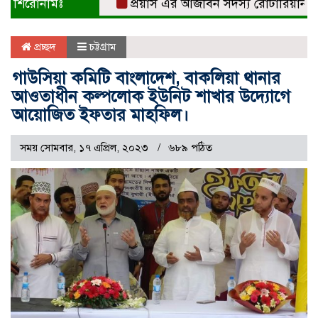
শিরোনামঃ
প্রয়াস এর আজীবন সদস্য রোটারিয়ান সুবর্ণ
প্রচ্ছদ
চট্টগ্রাম
গাউসিয়া কমিটি বাংলাদেশ, বাকলিয়া থানার
আওতাধীন কল্পলোক ইউনিট শাখার উদ্যোগে
আয়োজিত ইফতার মাহফিল।
সময় সোমবার, ১৭ এপ্রিল, ২০২৩
৬৮৯ পঠিত