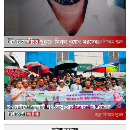
বোয়ালখালীতে পুকুরে মিলল বৃদ্ধের মরদেহ
চন্দনাইশে ‘জুলাই গণ-অভ্যুত্থান দিবস’ বিএনপির
সমাবেশ-র‌্যালি
সর্বশেষ আপডেট