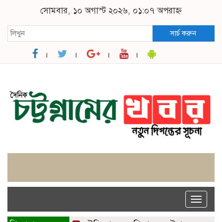
সোমবার, ১০ অগাস্ট ২০২৬, ০১:০৭ অপরাহ্ন
সার্চ করুন
Toggle
naviga