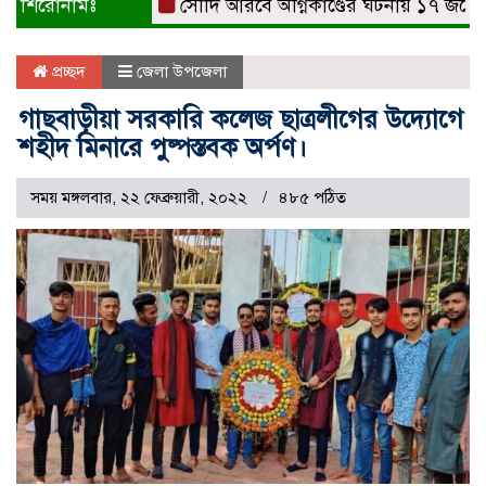
শিরোনামঃ
সৌদি আরবে অগ্নিকাণ্ডের ঘটনায় ১৭ জনের মৃত্যু
প্রচ্ছদ
জেলা উপজেলা
গাছবাড়ীয়া সরকারি কলেজ ছাত্রলীগের উদ্যোগে
শহীদ মিনারে পুষ্পস্তবক অর্পণ।
সময় মঙ্গলবার, ২২ ফেব্রুয়ারী, ২০২২
৪৮৫ পঠিত