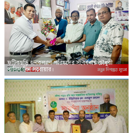
ফটিকছড়ি জনকল্যাণ পরিষদের সংবর্ধনায় চৌধুরী
খালিদ বিন সরোয়ার।