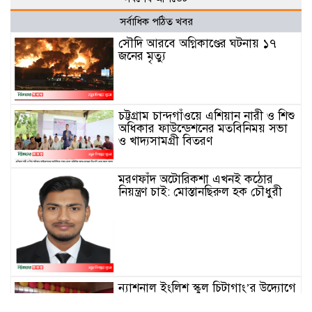
সর্বাধিক পঠিত খবর
সৌদি আরবে অগ্নিকাণ্ডের ঘটনায় ১৭
জনের মৃত্যু
চট্টগ্রাম চান্দগাঁওয়ে এশিয়ান নারী ও শিশু
অধিকার ফাউন্ডেশনের মতবিনিময় সভা
ও খাদ্যসামগ্রী বিতরণ
মরণফাঁদ অটোরিকশা এখনই কঠোর
নিয়ন্ত্রণ চাই: মোস্তানছিরুল হক চৌধুরী
ন্যাশনাল ইংলিশ স্কুল চিটাগাং’র উদ্যোগে
‘বিজ্ঞান মেলা’ উদযাপন