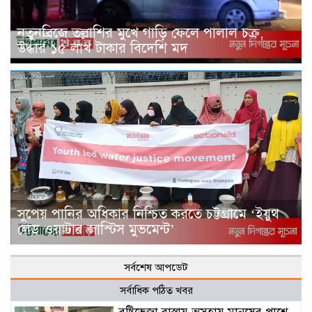
নতুনব্রিজে তল্লাশির মুখে গাড়ি ফেলে পালাল চক্র,
উদ্ধার ১৫ লাখ টাকার বিদেশি মদ
সুপেয় পানির অধিকার নিশ্চিত করতে চট্টগ্রামে ‘ইয়ুথ
লেড ওয়াটার জাস্টিস মুভমেন্ট’
সর্বশেষ আপডেট
সর্বাধিক পঠিত খবর