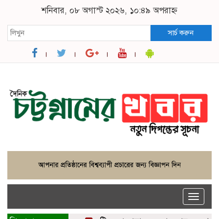
শনিবার, ০৮ অগাস্ট ২০২৬, ১০:৪৯ অপরাহ্ন
সার্চ করুন
Toggle
naviga