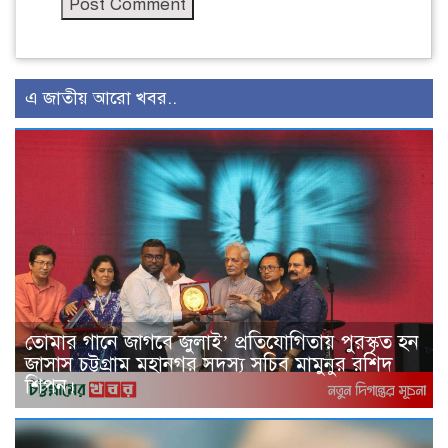
এ জাতীয় আরো খবর..
তোমার গানে জাগবে জুলাই’ প্রতিযোগিতায় পুরস্কৃত হন
জাসাস চট্টগ্রাম মহানগর সদস‌্য স‌চিব মামুনুর রশিদ
শিপন।