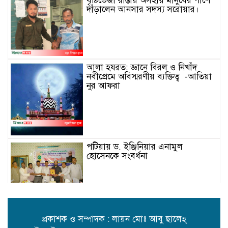
বৃষ্টিভেজা রাস্তায় অসহায় মানুষের পাশে
দাঁড়ালেন আনসার সদস্য সরোয়ার।
আলা হযরত: জ্ঞানে বিরল ও নিখাঁদ
নবীপ্রেমে অবিস্মরণীয় ব্যক্তিত্ব -আতিয়া
নুর আফরা
পটিয়ায় ড. ইঞ্জিনিয়ার এনামুল
হোসেনকে সংবর্ধনা
বাইশে শ্রাবণ: মানুষের হৃদয়ে
চিরজাগরূক রবীন্দ্রনাথ – লায়ন উজ্জল
প্রকাশক ও সম্পাদক : লায়ন মোঃ আবু ছালেহ্
কান্তি বড়ুয়া