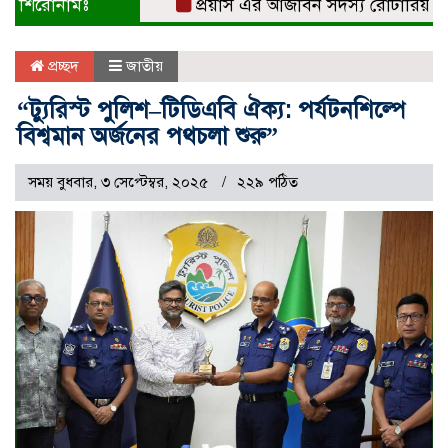
শিরোনামঃ
প্রয়াস এর আজীবন সদস্য রোটারিয়ান সুবর্
প্রচ্ছদ
জাতীয়
“ট্যুরিস্ট পুলিশ–টিডিএবি ঐক্য: পর্যটনশিল্পে
বিশ্বমান অর্জনের পথচলা শুরু”
সময় বুধবার, ৩ সেপ্টেম্বর, ২০২৫
২২৯ পঠিত