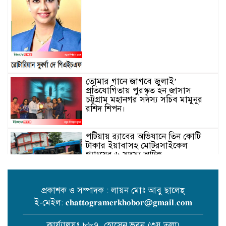
তোমার গানে জাগবে জুলাই’
প্রতিযোগিতায় পুরস্কৃত হন জাসাস
চট্টগ্রাম মহানগর সদস‌্য স‌চিব মামুনুর
রশিদ শিপন।
পটিয়ায় র‍্যাবের অভিযানে তিন কোটি
টাকার ইয়াবাসহ মোটরসাইকেল
গ্যাংয়ের ৬ সদস্য আটক
প্রকাশক ও সম্পাদক : লায়ন মোঃ আবু ছালেহ্
ই-মেইল: 𝐜𝐡𝐚𝐭𝐭𝐨𝐠𝐫𝐚𝐦𝐞𝐫𝐤𝐡𝐨𝐛𝐨𝐫@𝐠𝐦𝐚𝐢𝐥.𝐜𝐨𝐦
বোয়ালখালীতে পুকুরে মিলল বৃদ্ধের
মরদেহ
কার্য্যালয়ঃ ৮৮৭, হোসেন ভবন (৩য় তলা)