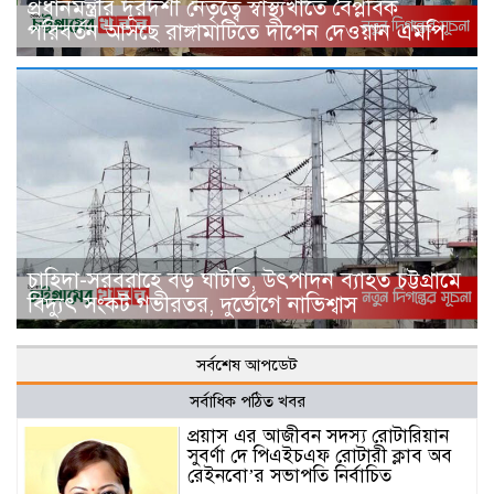
প্রধানমন্ত্রীর দূরদর্শী নেতৃত্বে স্বাস্থ্যখাতে বৈপ্লবিক
পরিবর্তন আসছে রাঙ্গামাটিতে দীপেন দেওয়ান এমপি
চাহিদা-সরবরাহে বড় ঘাটতি, উৎপাদন ব্যাহত চট্টগ্রামে
বিদ্যুৎ সংকট গভীরতর, দুর্ভোগে নাভিশ্বাস
সর্বশেষ আপডেট
সর্বাধিক পঠিত খবর
প্রয়াস এর আজীবন সদস্য রোটারিয়ান
সুবর্ণা দে পিএইচএফ রোটারী ক্লাব অব
রেইনবো’র সভাপতি নির্বাচিত