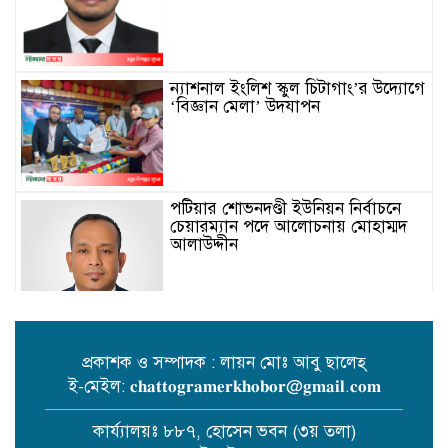
ন্যাশনাল ইংলিশ স্কুল চিটাগাং’র উদ্যোগে
‘বিজ্ঞান মেলা’ উদযাপন
পটিয়ার শোভনদণ্ডী ইউনিয়ন নির্বাচনে
চেয়ারম্যান পদে আলোচনায় মোহাম্মদ
আলাউদ্দীন
প্রকাশক ও সম্পাদক : লায়ন মোঃ আবু ছালেহ্
ই-মেইল: 𝐜𝐡𝐚𝐭𝐭𝐨𝐠𝐫𝐚𝐦𝐞𝐫𝐤𝐡𝐨𝐛𝐨𝐫@𝐠𝐦𝐚𝐢𝐥.𝐜𝐨𝐦
ফটিকছড়ি জনকল্যাণ পরিষদের
সংবর্ধনায় চৌধুরী খালিদ বিন সরোয়ার।
কার্য্যালয়ঃ ৮৮৭, হোসেন ভবন (৩য় তলা)