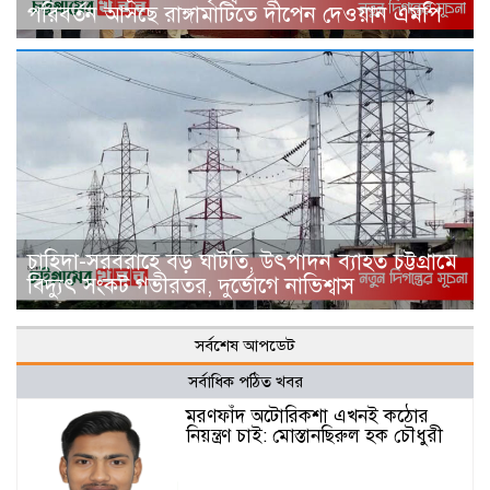
পরিবর্তন আসছে রাঙ্গামাটিতে দীপেন দেওয়ান এমপি
চাহিদা-সরবরাহে বড় ঘাটতি, উৎপাদন ব্যাহত চট্টগ্রামে
বিদ্যুৎ সংকট গভীরতর, দুর্ভোগে নাভিশ্বাস
সর্বশেষ আপডেট
সর্বাধিক পঠিত খবর
মরণফাঁদ অটোরিকশা এখনই কঠোর
নিয়ন্ত্রণ চাই: মোস্তানছিরুল হক চৌধুরী