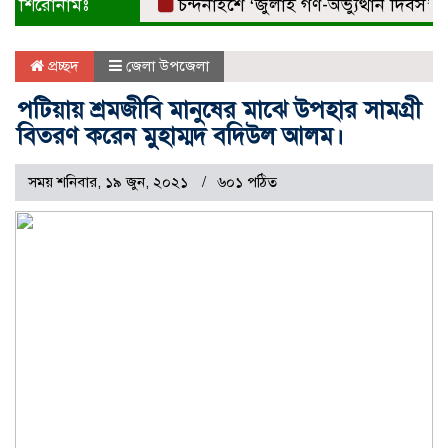
শিরোনামঃ
চন্দনাইশে ‘জুলাই গণ-অভ্যুত্থান দিবস’ বিএন
প্রচ্ছদ
জেলা উপজেলা
পটিয়ায় শ্রমজীবি মানুষের মাঝে উপহার সামগ্রী
বিতরণ করেন মুহাম্মদ বদিউল আলম।
সময় শনিবার, ১৯ জুন, ২০২১
৬০১ পঠিত