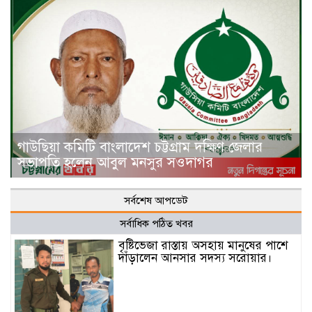
গাউছিয়া কমিটি বাংলাদেশ চট্টগ্রাম দক্ষিণ জেলার
সভাপতি হলেন আবুল মনসুর সওদাগর
সর্বশেষ আপডেট
সর্বাধিক পঠিত খবর
বৃষ্টিভেজা রাস্তায় অসহায় মানুষের পাশে
দাঁড়ালেন আনসার সদস্য সরোয়ার।