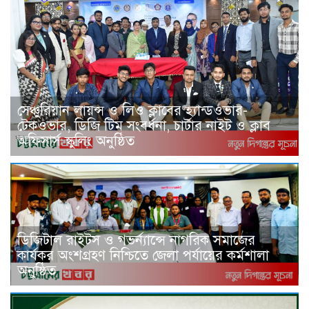
সেঞ্চুরিয়ান লায়ন্স ও লিও ক্লাবের হ্যান্ডওভার-
টেকওভার, ডিজি টিম সংবর্ধনা, চার্টার নাইট ও ক্লাব
অফিসার্স স্কুলিং অনুষ্ঠিত
ডিজিটাল রাইটস ও গভর্ন্যান্সে নাগরিক সমাজের
কার্যকর অংশগ্রহণ নিশ্চিতে জেলা পর্যায়ের কর্মশালা
অনুষ্ঠিত