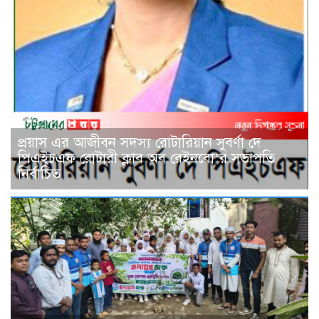
প্রয়াস এর আজীবন সদস্য রোটারিয়ান সুবর্ণা দে
পিএইচএফ রোটারী ক্লাব অব রেইনবো’র সভাপতি
নির্বাচিত