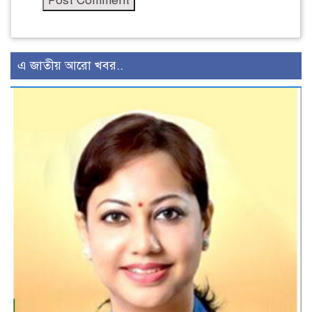
এ জাতীয় আরো খবর..