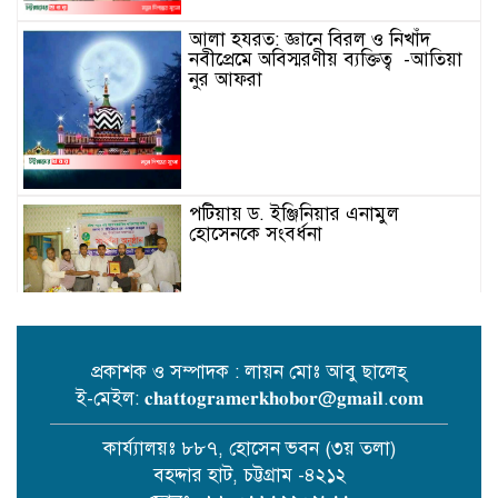
আলা হযরত: জ্ঞানে বিরল ও নিখাঁদ
নবীপ্রেমে অবিস্মরণীয় ব্যক্তিত্ব -আতিয়া
নুর আফরা
পটিয়ায় ড. ইঞ্জিনিয়ার এনামুল
হোসেনকে সংবর্ধনা
বাইশে শ্রাবণ: মানুষের হৃদয়ে
চিরজাগরূক রবীন্দ্রনাথ – লায়ন উজ্জল
প্রকাশক ও সম্পাদক : লায়ন মোঃ আবু ছালেহ্
কান্তি বড়ুয়া
ই-মেইল: 𝐜𝐡𝐚𝐭𝐭𝐨𝐠𝐫𝐚𝐦𝐞𝐫𝐤𝐡𝐨𝐛𝐨𝐫@𝐠𝐦𝐚𝐢𝐥.𝐜𝐨𝐦
কার্য্যালয়ঃ ৮৮৭, হোসেন ভবন (৩য় তলা)
বহদ্দার হাট, চট্টগ্রাম -৪২১২