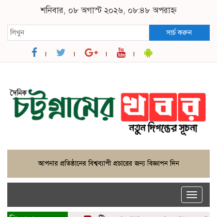
শনিবার, ০৮ অগাস্ট ২০২৬, ০৮:৪৮ অপরাহ্ন
সার্চ করুন
Toggle
naviga