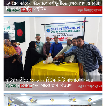
হৃদয়ের ডাকের উদ্যোগে কর্ণফুলীতে বৃক্ষরোপণ ও চারা
বিতরণ কর্মসূচি অনুষ্ঠিত
হাটহাজারীতে ‘সেভ দ্য হিউম্যানিটি বাংলাদেশ’-এর
উদ্যোগে বন্যার্তদের মাঝে ত্রাণ বিতরণ