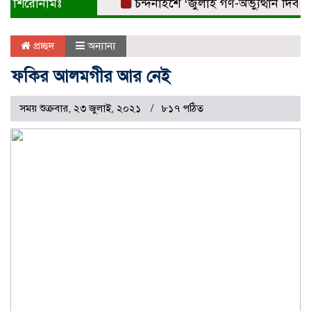
শিরোনামঃ
চন্দনাইশে ‘জুলাই গণ-অভ্যুত্থান দিবস’ বি
প্রচ্ছদ
অন্যান্য
ফকির আলমগীর আর নেই
সময় শুক্রবার, ২৩ জুলাই, ২০২১
৮১৭ পঠিত