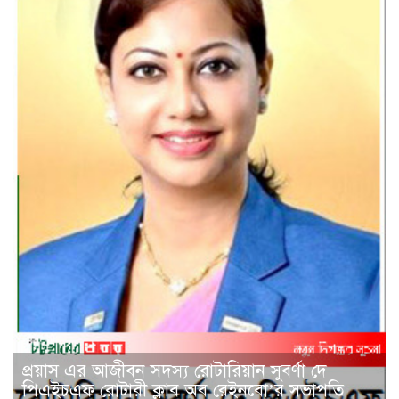
প্রয়াস এর আজীবন সদস্য রোটারিয়ান সুবর্ণা দে
পিএইচএফ রোটারী ক্লাব অব রেইনবো’র সভাপতি