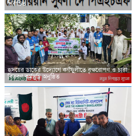
নির্বাচিত
হৃদয়ের ডাকের উদ্যোগে কর্ণফুলীতে বৃক্ষরোপণ ও চারা
বিতরণ কর্মসূচি অনুষ্ঠিত