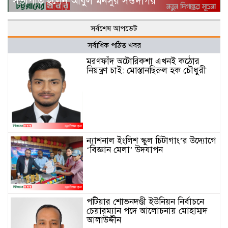
সভাপতি হলেন আবুল মনসুর সওদাগর
সর্বশেষ আপডেট
সর্বাধিক পঠিত খবর
মরণফাঁদ অটোরিকশা এখনই কঠোর
নিয়ন্ত্রণ চাই: মোস্তানছিরুল হক চৌধুরী
ন্যাশনাল ইংলিশ স্কুল চিটাগাং’র উদ্যোগে
‘বিজ্ঞান মেলা’ উদযাপন
পটিয়ার শোভনদণ্ডী ইউনিয়ন নির্বাচনে
চেয়ারম্যান পদে আলোচনায় মোহাম্মদ
আলাউদ্দীন