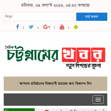
রবিবার, ০৯ অগাস্ট ২০২৬, ০৪:৫২ অপরাহ্ন
সার্চ করুন
Toggle
naviga