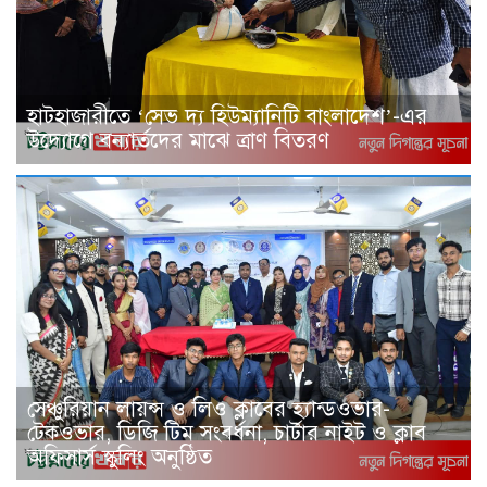
হাটহাজারীতে ‘সেভ দ্য হিউম্যানিটি বাংলাদেশ’-এর
উদ্যোগে বন্যার্তদের মাঝে ত্রাণ বিতরণ
সেঞ্চুরিয়ান লায়ন্স ও লিও ক্লাবের হ্যান্ডওভার-
টেকওভার, ডিজি টিম সংবর্ধনা, চার্টার নাইট ও ক্লাব
অফিসার্স স্কুলিং অনুষ্ঠিত