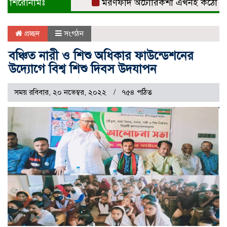
শিরোনামঃ
মরণফাঁদ অটোরিকশা এখনই কঠোর নিয়ন্ত্রণ
প্রচ্ছদ
সংগঠন
বঞ্চিত নারী ও শিশু অধিকার ফাউন্ডেশনের
উদ্যোগে বিশ্ব শিশু দিবস উদযাপন
সময় রবিবার, ২০ নভেম্বর, ২০২২
৭৫৪ পঠিত