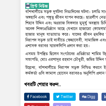
বাঁশখালীতে সড়ক দুর্ঘটনা নিত্যদিনের ঘটনা। চলতি সাপ
অঙ্গহানি এবং পঙ্গুত্ব জীবন যাপন করছে। ছাত্রলীগ 
শিহাব উদ্দিন এবং অগ্ররাজ সিকদার মুমূর্ষু অবস্থা
অনেক শিক্ষাপ্রতিষ্ঠান আছে যেখানে হাজারো কোমলমত
হাজার মানুষ যাতায়াত করে। যাদের জীবন হুমকির 
নিরাপদ সড়ক চাই দাবীতে স্বেচ্ছাসেবী, সামাজিক এবং
প্রশাসক বরাবর স্মারকলিপি প্রদান করা হয়।
এসময় উপস্থিত ছিলেন সংগঠনের প্রতিষ্ঠাতা শামিম উল
সভাপতি, মোঃ এরশাদুর রহমান চৌধুরী, জমির উদ্দিন স
উল্লেখ্য, বাঁশখালীতে নিরাপদ সড়ক নিশ্চিত করণে ইত
কর্মকর্তা ওসি কামাল হোসেন বরাবরও অনুলিপি প্রদান
খবরটি শেয়ার করুন..
Facebook
Twitter
Digg