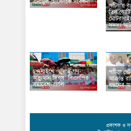
এনামুল হোসেনকে সংবর্ধনা
পটিয়ায় র
তিন কোটি
মোটরসাইক
সদস্য আ
চন্দনাইশে ‘জুলাই গণ-
পটিয়া পৌর
অভ্যুত্থান দিবস’ বিএনপির
আক্রান্ত 
সমাবেশ-র‌্যালি
বন্ধনের অ
প্রকাশক ও স