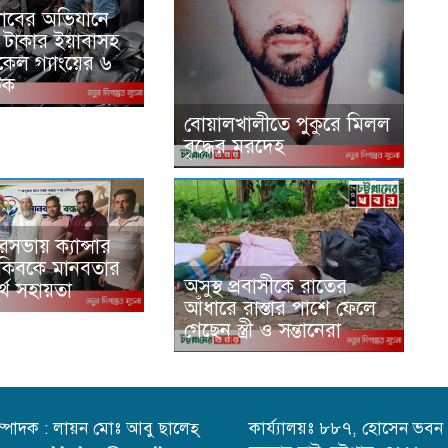
‍্যাবের অভিযানে
 টাকার ইয়াবাসহ
েল গ্যাংয়ের ৬
টক
বোয়ালখালীতে পুকুরে মিলল
বৃদ্ধের মরদেহ
সভায় ক্যান্সার
রাকিবকে মানবতার
অসুস্থ প্রবাসীকে রাতের
র্থ সহায়তা
আঁধারে রাস্তার পাশে ফেলে
গেছেন স্ত্রী ও সন্তানেরা
ম্পাদক : লায়ন মোঃ আবু ছালেহ্
কার্য্যালয়ঃ ৮৮৭, হোসেন ভবন