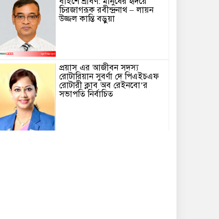
বাইশে শ্রাবণ: মানুষের হৃদয়ে
চিরজাগরূক রবীন্দ্রনাথ – লায়ন
উজ্জল কান্তি বড়ুয়া
প্রয়াস এর আজীবন সদস্য
রোটারিয়ান সুবর্ণা দে পিএইচএফ
রোটারী ক্লাব অব রেইনবো’র
সভাপতি নির্বাচিত
তোমার গানে জাগবে জুলাই’
প্রতিযোগিতায় পুরস্কৃত হন জাসাস
চট্টগ্রাম মহানগর সদস‌্য স‌চিব
মামুনুর রশিদ শিপন।
পটিয়ায় র‍্যাবের অভিযানে তিন
কোটি টাকার ইয়াবাসহ