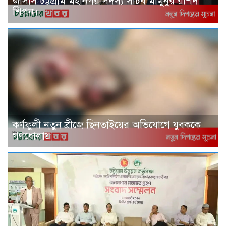
জাসাস চট্টগ্রাম মহানগর সদস‌্য স‌চিব মামুনুর রশিদ
শিপন।
কর্ণফুলী নতুন ব্রীজে ছিনতাইয়ের অভিযোগে যুবককে
গণধোলায়