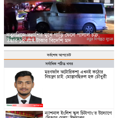
নতুনব্রিজে তল্লাশির মুখে গাড়ি ফেলে পালাল চক্র,
উদ্ধার ১৫ লাখ টাকার বিদেশি মদ
সর্বশেষ আপডেট
সর্বাধিক পঠিত খবর
মরণফাঁদ অটোরিকশা এখনই কঠোর
নিয়ন্ত্রণ চাই: মোস্তানছিরুল হক চৌধুরী
ন্যাশনাল ইংলিশ স্কুল চিটাগাং’র উদ্যোগে
‘বিজ্ঞান মেলা’ উদযাপন