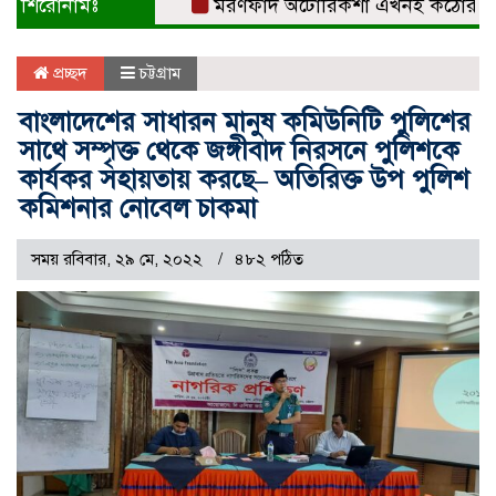
শিরোনামঃ
মরণফাঁদ অটোরিকশা এখনই কঠোর নিয়ন্ত্রণ চ
প্রচ্ছদ
চট্টগ্রাম
বাংলাদেশের সাধারন মানুষ কমিউনিটি পুলিশের
সাথে সম্পৃক্ত থেকে জঙ্গীবাদ নিরসনে পুলিশকে
কার্যকর সহায়তায় করছে– অতিরিক্ত উপ পুলিশ
কমিশনার নোবেল চাকমা
সময় রবিবার, ২৯ মে, ২০২২
৪৮২ পঠিত