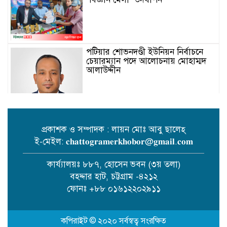
পটিয়ার শোভনদণ্ডী ইউনিয়ন নির্বাচনে
চেয়ারম্যান পদে আলোচনায় মোহাম্মদ
আলাউদ্দীন
প্রকাশক ও সম্পাদক : লায়ন মোঃ আবু ছালেহ্
ই-মেইল: 𝐜𝐡𝐚𝐭𝐭𝐨𝐠𝐫𝐚𝐦𝐞𝐫𝐤𝐡𝐨𝐛𝐨𝐫@𝐠𝐦𝐚𝐢𝐥.𝐜𝐨𝐦
ফটিকছড়ি জনকল্যাণ পরিষদের
সংবর্ধনায় চৌধুরী খালিদ বিন সরোয়ার।
কার্য্যালয়ঃ ৮৮৭, হোসেন ভবন (৩য় তলা)
বহদ্দার হাট, চট্টগ্রাম -৪২১২
ফোনঃ +৮৮ ০১৬১২২০২৯১১
৫ লাখ টাকা যৌতুক দাবি, স্ত্রীকে এক
কাপড়ে ঘরছাড়ার অভিযোগ
কপিরাইট © ২০২০ সর্বস্বত্ব সংরক্ষিত