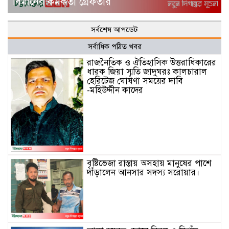
বিমানের কর্মকর্তা গ্রেফতার
সর্বশেষ আপডেট
সর্বাধিক পঠিত খবর
রাজনৈতিক ও ঐতিহাসিক উত্তরাধিকারের
ধারক জিয়া স্মৃতি জাদুঘরঃ কালচারাল
হেরিটেজ ঘোষণা সময়ের দাবি
-মহিউদ্দীন কাদের
বৃষ্টিভেজা রাস্তায় অসহায় মানুষের পাশে
দাঁড়ালেন আনসার সদস্য সরোয়ার।