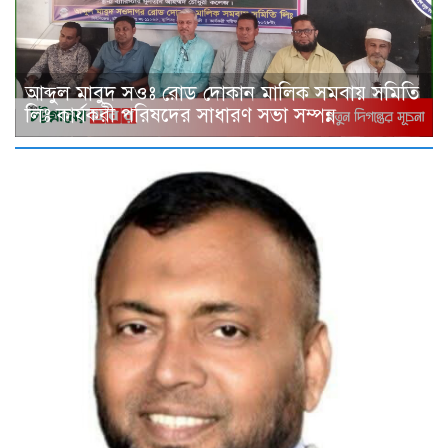
আব্দুল মাবুদ সওঃ রোড দোকান মালিক সমবায় সমিতি
লিঃ কার্যকরী পরিষদের সাধারণ সভা সম্পন্ন