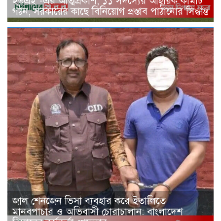
ইউএই’-এর আত্মপ্রকাশ; ১১ সদস্যের আহ্বায়ক কমিটি
গঠন, সরকারের কাছে বিনিয়োগ প্রস্তাব পাঠানোর সিদ্ধান্ত
জাল শেনজেন ভিসা ব্যবহার করে ইতালিতে
মানবপাচার ও অভিবাসী চোরাচালান: বাংলাদেশ