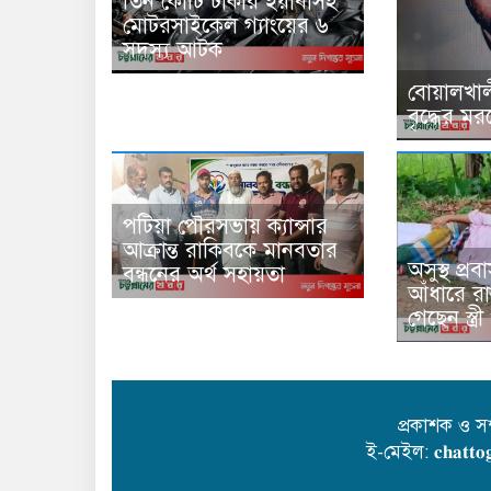
তিন কোটি টাকার ইয়াবাসহ
মোটরসাইকেল গ্যাংয়ের ৬
সদস্য আটক
বোয়ালখাল
বৃদ্ধের ম
পটিয়া পৌরসভায় ক্যান্সার
আক্রান্ত রাকিবকে মানবতার
অসুস্থ প্র
বন্ধনের অর্থ সহায়তা
আঁধারে রা
গেছেন স্ত্র
প্রকাশক ও স
ই-মেইল: 𝐜𝐡𝐚𝐭𝐭𝐨𝐠