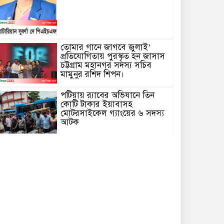
তোমার গানে জাগবে জুলাই’
প্রতিযোগিতায় পুরস্কৃত হন জাসাস
চট্টগ্রাম মহানগর সদস‌্য স‌চিব
মামুনুর রশিদ শিপন।
পটিয়ায় র‍্যাবের অভিযানে তিন
কোটি টাকার ইয়াবাসহ
মোটরসাইকেল গ্যাংয়ের ৬ সদস্য
আটক
বোয়ালখালীতে পুকুরে মিলল
বৃদ্ধের মরদেহ