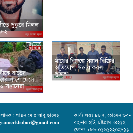
ীতে পুকুরে মিলল
রদেহ
মায়ের বিরুদ্ধে সন্তান বিক্রির
অভিযোগ, উদ্ধার করল
বাসীকে রাতের
পুলিশ
স্তার পাশে ফেলে
ী ও সন্তানেরা
ম্পাদক : লায়ন মোঃ আবু ছালেহ্
কার্য্যালয়ঃ ৮৮৭, হোসেন ভবন
𝐫𝐚𝐦𝐞𝐫𝐤𝐡𝐨𝐛𝐨𝐫@𝐠𝐦𝐚𝐢𝐥.𝐜𝐨𝐦
বহদ্দার হাট, চট্টগ্রাম -৪২১২
ফোনঃ +৮৮ ০১৬১২২০২৯১১