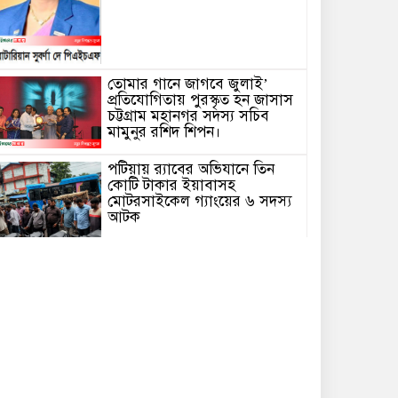
তোমার গানে জাগবে জুলাই’
প্রতিযোগিতায় পুরস্কৃত হন জাসাস
চট্টগ্রাম মহানগর সদস‌্য স‌চিব
মামুনুর রশিদ শিপন।
পটিয়ায় র‍্যাবের অভিযানে তিন
কোটি টাকার ইয়াবাসহ
মোটরসাইকেল গ্যাংয়ের ৬ সদস্য
আটক
বোয়ালখালীতে পুকুরে মিলল
বৃদ্ধের মরদেহ