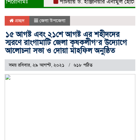
শিরোনামঃ
পটিয়ায় ড. ইঞ্জিনিয়ার এনামুল হোসেনকে সং
প্রচ্ছদ
জেলা উপজেলা
১৫ আগষ্ট এবং ২১শে আগষ্ট এর শহীদদের
স্মরণে রাংগামাটি জেলা কৃষকলীগ’র উদ্যোগে
আলোচনা সভা ও দোয়া মাহফিল অনুষ্ঠিত
সময় রবিবার, ২৯ আগস্ট, ২০২১
৬১৮ পঠিত