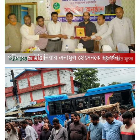
পটিয়ায় ড. ইঞ্জিনিয়ার এনামুল হোসেনকে সংবর্ধনা