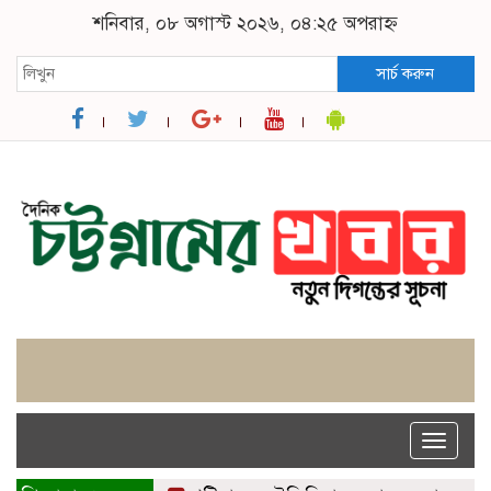
শনিবার, ০৮ অগাস্ট ২০২৬, ০৪:২৫ অপরাহ্ন
সার্চ করুন
Toggle
naviga