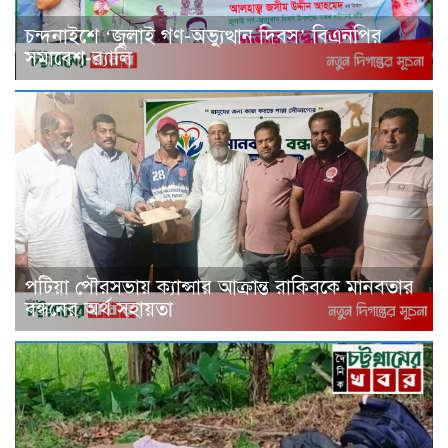
চন্দনাইশে ‘জুলাই গণ-অভ্যুত্থান দিবস’ বিএনপির
সমাবেশ-র‌্যালি
পটিয়া পৌরসভায় ক্যান্সার আক্রান্ত রাকিবকে মানবতার
বন্ধনের অর্থ সহায়তা