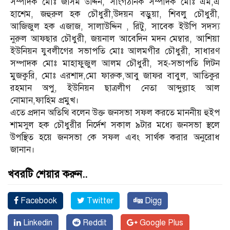
সম্পাদক মোঃ জসিম উদ্দিন, সাংগঠনিক সম্পাদক মোঃ এম,এ
হাশেম, জহুরুল হক চৌধুরী,উদয়ন বড়ুয়া, শিবলু চৌধুরী,
আজিজুল হক এজাজ, সালাউদ্দিন , রিটু, সাবেক ইউপি সদস্য
নুরুল আফছার চৌধুরী, জয়নাল আবেদিন মদন মেম্বার, আশিয়া
ইউনিয়ন যুবলীগের সভাপতি মোঃ আলমগীর চৌধুরী, সাধারণ
সম্পাদক মোঃ মাহাফুজুল আলম চৌধুরী, সহ-সভাপতি লিটন
মুজকুরি, মোঃ এরশাদ,মো ফারুক,আবু জাফর বাবুল, আতিকুর
রহমান অপু, ইউনিয়ন ছাত্রলীগ নেতা আব্দুল্লাহ আল
নোমান,ফাহিম প্রমুখ।
এতে প্রদান অতিথি বলেন উক্ত জনসভা সফল করতে মাননীয় হুইপ
শামসুল হক চৌধুরীর নির্দেশ সকাল ৯টার মধ্যে জনসভা স্থলে
উপস্থিত হয়ে জনসভা কে সফল এবং সার্থক করার অনুরোধ
জানান।
খবরটি শেয়ার করুন..
Facebook
Twitter
Digg
Linkedin
Reddit
Google Plus