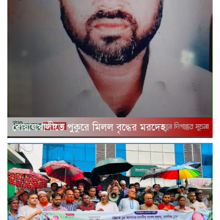
বোয়ালখালীতে পুকুরে মিলল বৃদ্ধের মরদেহ