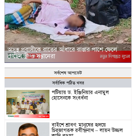
অসুস্থ প্রবাসীকে রাতের আঁধারে রাস্তার পাশে ফেলে
গেছেন স্ত্রী ও সন্তানেরা
সর্বশেষ আপডেট
সর্বাধিক পঠিত খবর
পটিয়ায় ড. ইঞ্জিনিয়ার এনামুল
হোসেনকে সংবর্ধনা
বাইশে শ্রাবণ: মানুষের হৃদয়ে
চিরজাগরূক রবীন্দ্রনাথ – লায়ন উজ্জল
কান্তি বড়ুয়া