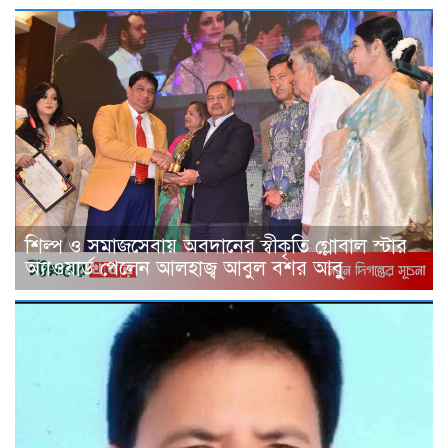
শিল্প ও সমাজসেবায় অবদানের স্বীকৃতি গ্লোবাল স্টার
অ্যাওয়ার্ড পেলেন আলহাজ্ব আবুল বশর আবু