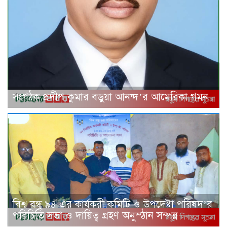
সংগঠক প্রদীপ কুমার বড়ুয়া আনন্দ’র আমেরিকা গমন
বিশ্ব বন্ধু ৯৪ এর কার্যকরী কমিটি ও উপদেষ্টা পরিষদ’র
পরিচিতি সভা ও দায়িত্ব গ্রহণ অনুস্ঠান সম্পন্ন