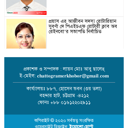
প্রয়াস এর আজীবন সদস্য রোটারিয়ান
সুবর্ণা দে পিএইচএফ রোটারী ক্লাব অব
রেইনবো’র সভাপতি নির্বাচিত
প্রকাশক ও সম্পাদক : লায়ন মোঃ আবু ছালেহ্
ই-মেইল: 𝐜𝐡𝐚𝐭𝐭𝐨𝐠𝐫𝐚𝐦𝐞𝐫𝐤𝐡𝐨𝐛𝐨𝐫@𝐠𝐦𝐚𝐢𝐥.𝐜𝐨𝐦
তোমার গানে জাগবে জুলাই’
প্রতিযোগিতায় পুরস্কৃত হন জাসাস
কার্য্যালয়ঃ ৮৮৭, হোসেন ভবন (৩য় তলা)
চট্টগ্রাম মহানগর সদস‌্য স‌চিব মামুনুর
বহদ্দার হাট, চট্টগ্রাম -৪২১২
রশিদ শিপন।
ফোনঃ +৮৮ ০১৬১২২০২৯১১
পটিয়ায় র‍্যাবের অভিযানে তিন কোটি
টাকার ইয়াবাসহ মোটরসাইকেল
কপিরাইট © ২০২০ সর্বস্বত্ব সংরক্ষিত
গ্যাংয়ের ৬ সদস্য আটক
ওয়েবসাইট ডিজাইন:
ইয়োলো হোস্ট