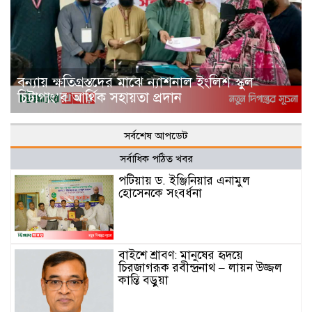
বন্যায় ক্ষতিগ্রস্তদের মাঝে ন্যাশনাল ইংলিশ স্কুল
চিটাগাং’র আর্থিক সহায়তা প্রদান
সর্বশেষ আপডেট
সর্বাধিক পঠিত খবর
পটিয়ায় ড. ইঞ্জিনিয়ার এনামুল
হোসেনকে সংবর্ধনা
বাইশে শ্রাবণ: মানুষের হৃদয়ে
চিরজাগরূক রবীন্দ্রনাথ – লায়ন উজ্জল
কান্তি বড়ুয়া