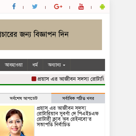
আবহাওয়া
ধর্ম
অন্যান্য
প্রয়াস এর আজীবন সদস্য রোটারিয়ান সুবর্ণা দে পিএই
সর্বশেষ আপডেট
সর্বাধিক পঠিত খবর
প্রয়াস এর আজীবন সদস্য
রোটারিয়ান সুবর্ণা দে পিএইচএফ
রোটারী ক্লাব অব রেইনবো’র
সভাপতি নির্বাচিত