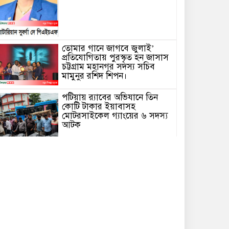
তোমার গানে জাগবে জুলাই’
প্রতিযোগিতায় পুরস্কৃত হন জাসাস
চট্টগ্রাম মহানগর সদস‌্য স‌চিব
মামুনুর রশিদ শিপন।
পটিয়ায় র‍্যাবের অভিযানে তিন
কোটি টাকার ইয়াবাসহ
মোটরসাইকেল গ্যাংয়ের ৬ সদস্য
আটক
বোয়ালখালীতে পুকুরে মিলল
বৃদ্ধের মরদেহ