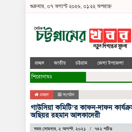
শুক্রবার, ০৭ অগাস্ট ২০২৬, ০১:২২ অপরাহ্ন
প্রচ্ছদ
জাতীয়
চট্টগ্রাম
জেলা উপজেলা
শিরোনামঃ
প্রচ্ছদ
সংগঠন
গাউসিয়া কমিটি’র কাফন-দাফন কার্যক্রম 
অছিয়র রহমান আলকাদেরী
সময় সোমবার, ২ আগস্ট, ২০২১
৭৪২ পঠিত