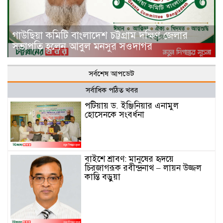
গাউছিয়া কমিটি বাংলাদেশ চট্টগ্রাম দক্ষিণ জেলার
সভাপতি হলেন আবুল মনসুর সওদাগর
সর্বশেষ আপডেট
সর্বাধিক পঠিত খবর
পটিয়ায় ড. ইঞ্জিনিয়ার এনামুল
হোসেনকে সংবর্ধনা
বাইশে শ্রাবণ: মানুষের হৃদয়ে
চিরজাগরূক রবীন্দ্রনাথ – লায়ন উজ্জল
কান্তি বড়ুয়া