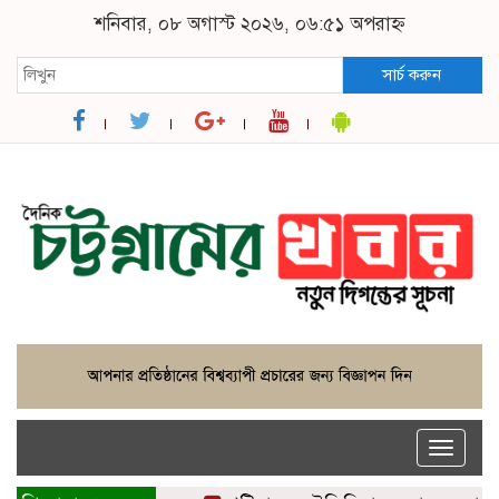
শনিবার, ০৮ অগাস্ট ২০২৬, ০৬:৫১ অপরাহ্ন
সার্চ করুন
Toggle
naviga