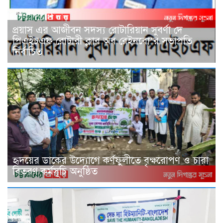
প্রয়াস এর আজীবন সদস্য রোটারিয়ান সুবর্ণা দে
পিএইচএফ রোটারী ক্লাব অব রেইনবো’র সভাপতি
নির্বাচিত
হৃদয়ের ডাকের উদ্যোগে কর্ণফুলীতে বৃক্ষরোপণ ও চারা
বিতরণ কর্মসূচি অনুষ্ঠিত