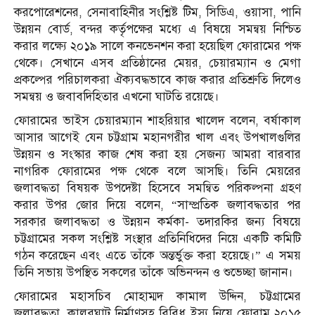
করপোরেশনের, সেনাবাহিনীর সংশ্লিষ্ট টিম, সিডিএ, ওয়াসা, পানি
উন্নয়ন বোর্ড, বন্দর কর্তৃপক্ষের মধ্যে এ বিষয়ে সমন্বয় নিশ্চিত
করার লক্ষ্যে ২০১৯ সালে কনভেনশন করা হয়েছিল ফোরামের পক্ষ
থেকে। সেখানে এসব প্রতিষ্ঠানের মেয়র, চেয়ারম্যান ও মেগা
প্রকল্পের পরিচালকরা ঐক্যবদ্ধভাবে কাজ করার প্রতিশ্রুতি দিলেও
সমন্বয় ও জবাবদিহিতার এখনো ঘাটতি রয়েছে।
ফোরামের ভাইস চেয়ারম্যান শাহরিয়ার খালেদ বলেন, বর্ষাকাল
আসার আগেই যেন চট্টগ্রাম মহানগরীর খাল এবং উপখালগুলির
উন্নয়ন ও সংস্কার কাজ শেষ করা হয় সেজন্য আমরা বারবার
নাগরিক ফোরামের পক্ষ থেকে বলে আসছি। তিনি মেয়রের
জলাবদ্ধতা বিষয়ক উপদেষ্টা হিসেবে সমন্বিত পরিকল্পনা গ্রহণ
করার উপর জোর দিয়ে বলেন, “সাম্প্রতিক জলাবদ্ধতার পর
সরকার জলাবদ্ধতা ও উন্নয়ন কর্মকা- তদারকির জন্য বিষয়ে
চট্টগ্রামের সকল সংশ্লিষ্ট সংস্থার প্রতিনিধিদের নিয়ে একটি কমিটি
গঠন করেছেন এবং এতে তাঁকে অন্তর্ভুক্ত করা হয়েছে।” এ সময়
তিনি সভায় উপস্থিত সকলের তাঁকে অভিনন্দন ও শুভেচ্ছা জানান।
ফোরামের মহাসচিব মোহাম্মদ কামাল উদ্দিন, চট্টগ্রামের
জলাবদ্ধতা, কালুরঘাট নির্মাণসহ বিবিধ ইস্যু নিয়ে ফোরাম ২০১৫