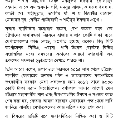
ওমান শাখার আহ্বায়ক সৈয়দ মনজুরুল ইসলাম, গোলাফুর
রহমান, এ কে এম ওসমান গণি, মনসুর আলম, কামরুল ইসলাম,
কাজী মো. শহীদুল্লাহ, তসলিম খাঁ, শ ম জিয়াউর রহমান,
মোহাম্মদ নূর, সেলিম পাটোয়ারী ও শহীদুল ইসলাম প্রমুখ ।
সভায় ব্যারিস্টার মনোয়ার বলেন, বেশ কয়েক বছর ধরে
চট্টগ্রামের জলাবদ্ধতা নিরসনে হাজার হাজার কোটি টাকা ব্যয়ে
মেগাপ্রকল্পের কাজ চলছে, অগ্রগতি হয়েছে অনেক। কিন্তু সিটি
কর্পোরেশন, সিডিএ, ওয়াসা, পানি উন্নয়ন বোর্ডসহ বিভিন্ন
সংস্থাগুলির মধ্যে সমন্বয়ের অভাবের কারণে নগরবাসী এই
প্রকল্পের সফলতা চূড়ান্তভাবে দেখতে পারছে না।
তিনি আরো বলেন, জলাবদ্ধতা নিরসনে ২০১৫ সাল থেকে চট্টগ্রাম
নাগরিক ফোরামের জনমত গঠন ও আন্দোলনের ফলশ্রুতিতে
তৎকালীন সরকার মেগা প্রকল্পের জন্য ২০১৭ সালে ৯০০০
কোটি টাকা বরাদ্দ দিয়েছিলেন। বর্ষাকাল আসার আগেই যেন
চট্টগ্রাম মহানগরীর খাল এবং উপখালগুলির উনয়ন ও সংস্কার কাজ
শেষ করা হয়, সেজন্য আমরা বারবার ফোরামের পক্ষ থেকে দাবি
জানিয়ে আসছি। মেগাপ্রকল্পের কাজ সঠিক সময়ে শেষ করা।
এ বিষয়ের প্রতিটি স্তরে জবাবদিহিতা নিশ্চিত করা ও সিটি