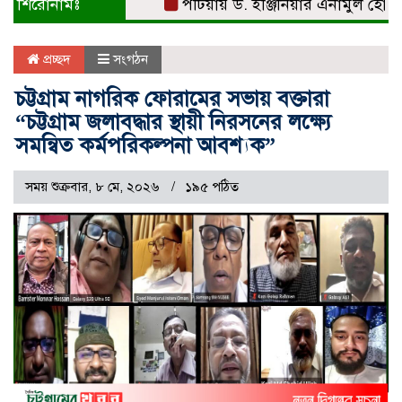
শিরোনামঃ
পটিয়ায় ড. ইঞ্জিনিয়ার এনামুল হোসেনকে স
প্রচ্ছদ
সংগঠন
চট্টগ্রাম নাগরিক ফোরামের সভায় বক্তারা
“চট্টগ্রাম জলাবদ্ধার স্থায়ী নিরসনের লক্ষ্যে
সমন্বিত কর্মপরিকল্পনা আবশ্যক”
সময় শুক্রবার, ৮ মে, ২০২৬
১৯৫ পঠিত