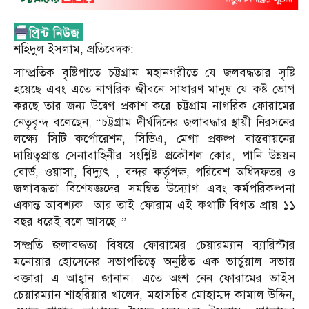
শ‌হিদুল ইসলাম, প্রতি‌বেদক:
সাম্প্রতিক বৃষ্টিপাতে চট্টগ্রাম মহানগরীতে যে জলবদ্ধতার সৃষ্টি
হয়েছে এবং এতে নাগরিক জীবনে সাধারণ মানুষ যে কষ্ট ভোগ
করছে তার জন্য উদ্বেগ প্রকাশ করে চট্টগ্রাম নাগরিক ফোরামের
নেতৃবৃন্দ বলেছেন, “চট্টগ্রাম দীর্ঘদিনের জলাবদ্ধার স্থায়ী নিরসনের
লক্ষ্যে সিটি কর্পোরেশন, সিডিএ, মেগা প্রকল্প বাস্তবায়নের
দায়িত্বপ্রাপ্ত সেনাবাহিনীর সংশ্লিষ্ট প্রকৌশল কোর, পানি উন্নয়ন
বোর্ড, ওয়াসা, বিদ্যুৎ , বন্দর কর্তৃপক্ষ, পরিবেশ অধিদফতর ও
জলাবদ্ধতা বিশেষজ্ঞদের সমন্বিত উদ্যোগ এবং কর্মপরিকল্পনা
একান্ত আবশ্যক। আর তাই ফোরাম এই কথাটি বিগত প্রায় ১১
বছর ধরেই বলে আসছে।”
সম্প্রতি জলাবদ্ধতা বিষয়ে ফোরামের চেয়ারম্যান ব্যারিস্টার
মনোয়ার হোসেনের সভাপতিত্বে অনুষ্ঠিত এক ভার্চুয়াল সভায়
বক্তারা এ আহ্বান জানান। এতে অংশ নেন ফোরামের ভাইস
চেয়ারম্যান শাহরিয়ার খালেদ, মহাসচিব মোহাম্মদ কামাল উদ্দিন,