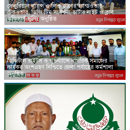
সেঞ্চুরিয়ান লায়ন্স ও লিও ক্লাবের হ্যান্ডওভার-
টেকওভার, ডিজি টিম সংবর্ধনা, চার্টার নাইট ও ক্লাব
অফিসার্স স্কুলিং অনুষ্ঠিত
ডিজিটাল রাইটস ও গভর্ন্যান্সে নাগরিক সমাজের
কার্যকর অংশগ্রহণ নিশ্চিতে জেলা পর্যায়ের কর্মশালা
অনুষ্ঠিত