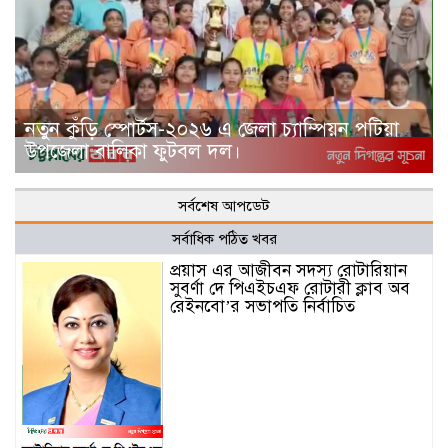
নতুন কুঁড়ি স্পোর্টস-২০২৬ এ জেলা চ্যাম্পিয়ন পটিয়া
উপজেলা বালিকা ফুটবল দল।
সর্বশেষ আপডেট
সর্বাধিক পঠিত খবর
প্রয়াস এর আজীবন সদস্য রোটারিয়ান
সুবর্ণা দে পিএইচএফ রোটারী ক্লাব অব
রেইনবো’র সভাপতি নির্বাচিত