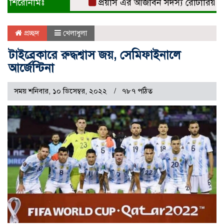
শিরোনামঃ
প্রয়াস এর আজীবন সদস্য রোটারিয়ান সুবর
প্রচ্ছদ
খেলাধুলা
টাইব্রেকারে রুদ্ধশ্বাস জয়, সেমিফাইনালে
আর্জেন্টিনা
সময় শনিবার, ১০ ডিসেম্বর, ২০২২
৭৮৭ পঠিত