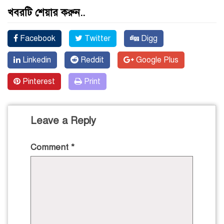
খবরটি শেয়ার করুন..
Facebook
Twitter
Digg
Linkedin
Reddit
Google Plus
Pinterest
Print
Leave a Reply
Comment
*