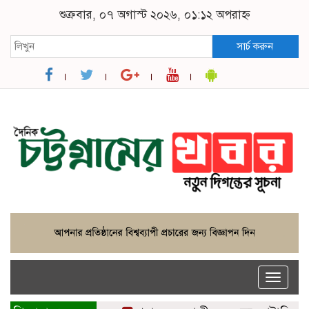
শুক্রবার, ০৭ অগাস্ট ২০২৬, ০১:১২ অপরাহ্ন
সার্চ করুন
Toggle
naviga