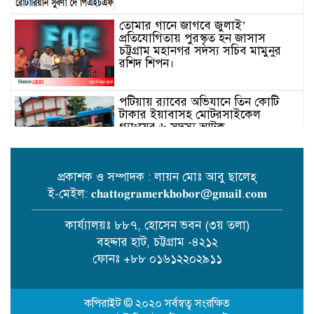
তোমার গানে জাগবে জুলাই’
প্রতিযোগিতায় পুরস্কৃত হন জাসাস
চট্টগ্রাম মহানগর সদস‌্য স‌চিব মামুনুর
রশিদ শিপন।
পটিয়ায় র‍্যাবের অভিযানে তিন কোটি
টাকার ইয়াবাসহ মোটরসাইকেল
গ্যাংয়ের ৬ সদস্য আটক
প্রকাশক ও সম্পাদক : লায়ন মোঃ আবু ছালেহ্
ই-মেইল: 𝐜𝐡𝐚𝐭𝐭𝐨𝐠𝐫𝐚𝐦𝐞𝐫𝐤𝐡𝐨𝐛𝐨𝐫@𝐠𝐦𝐚𝐢𝐥.𝐜𝐨𝐦
বোয়ালখালীতে পুকুরে মিলল বৃদ্ধের
মরদেহ
কার্য্যালয়ঃ ৮৮৭, হোসেন ভবন (৩য় তলা)
বহদ্দার হাট, চট্টগ্রাম -৪২১২
ফোনঃ +৮৮ ০১৬১২২০২৯১১
কপিরাইট © ২০২০ সর্বস্বত্ব সংরক্ষিত