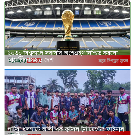
২০৩০ বিশ্বকাপে সরাসরি অংশগ্রহণ নিশ্চিত করলো
আর্জেন্টিনাসহ ৬ দেশ
পটিয়া ধলঘাটে অলিম্পিক ফুটবল টুর্নামেন্টের ফাইনাল