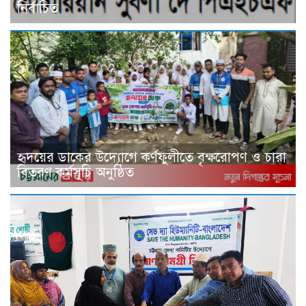
নির্বাচিত
হৃদয়ের ডাকের উদ্যোগে কর্ণফুলীতে বৃক্ষরোপণ ও চারা
বিতরণ কর্মসূচি অনুষ্ঠিত