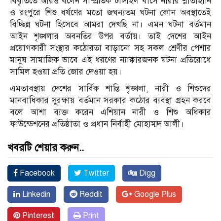
বিবৃতিতে আরও বলেন সাম্প্রতিক টাঙ্গাইল বাসে নারীর শ্লীতাহানি
ও রংপুরে শিশু ধর্ষণের মতো জঘন্যতম ঘটনা কোন অবস্থাতেই
বিচ্ছিন্ন ঘটনা হিসেবে আমরা দেখছি না। এমন ঘটনা বর্তমান
আইন শৃঙ্খলার অবনতির উপর বর্তায়। তাই দেশের আইন
প্রয়োগকারী সংস্থার কঠোরতা বাড়ানো সহ সকল শ্রেণীর পেশার
মানুষ সামাজিক ভাবে এই ধরণের ন‍্যাক্কারজনক ঘটনা প্রতিরোধে
সামিল হওয়া প্রতি জোর দেওয়া হয়।
এমতাবস্থায় দেশের সার্বিক শান্তি শৃঙ্খলা, নারী ও শিশুদের
মানবাধিকার সুরক্ষায় বর্তমান সরকার কঠোর ব‍্যবস্থা গ্রহন করবে
বলে আশা ব‍্যক্ত করেন এশিয়ান নারী ও শিশু অধিকার
ফাউন্ডেশনের প্রতিষ্ঠাতা ও প্রধান নির্বাহী মোহাম্মদ আলী।
খবরটি শেয়ার করুন..
Facebook
Twitter
Digg
Linkedin
Reddit
Google Plus
Pinterest
Print