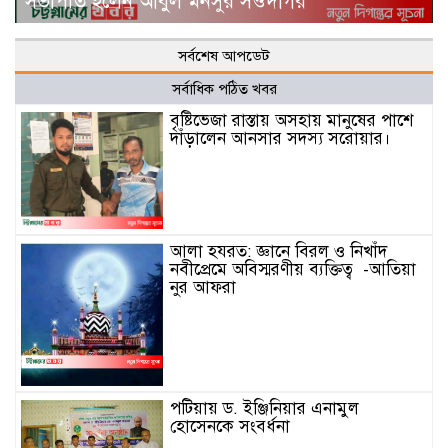
সভাপতি হলেন আবুল মনসুর সওদাগর
সর্বশেষ আপডেট
সর্বাধিক পঠিত খবর
বৃষ্টিভেজা রাস্তায় অসহায় মানুষের পাশে
দাঁড়ালেন আনসার সদস্য সরোয়ার।
আলা হযরত: জ্ঞানে বিরল ও নিখাঁদ
নবীপ্রেমে অবিস্মরণীয় ব্যক্তিত্ব -আতিয়া
নুর আফরা
পটিয়ায় ড. ইঞ্জিনিয়ার এনামুল
হোসেনকে সংবর্ধনা