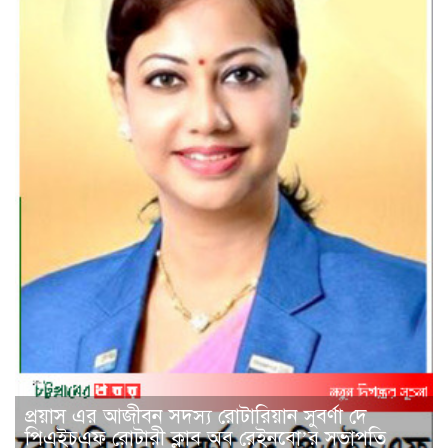
প্রয়াস এর আজীবন সদস্য রোটারিয়ান সুবর্ণা দে
পিএইচএফ রোটারী ক্লাব অব রেইনবো’র সভাপতি