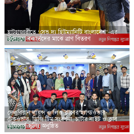
হাটহাজারীতে ‘সেভ দ্য হিউম্যানিটি বাংলাদেশ’-এর
উদ্যোগে বন্যার্তদের মাঝে ত্রাণ বিতরণ
সেঞ্চুরিয়ান লায়ন্স ও লিও ক্লাবের হ্যান্ডওভার-
টেকওভার, ডিজি টিম সংবর্ধনা, চার্টার নাইট ও ক্লাব
অফিসার্স স্কুলিং অনুষ্ঠিত