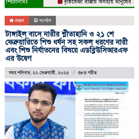
শিরোনামঃ
বৃষ্টিভেজা রাস্তায় অসহায় মানুষের পাশে
প্রচ্ছদ
সংগঠন
টাঙ্গাইল বাসে নারীর শ্লীতাহানি ও ২১ শে
ফেব্রুয়ারিতে শিশু ধর্ষন সহ সকল ধরণের নারী
এবং শিশু নির্যাতনের বিষয়ে এডব্লিউসিআরএফ
এর উদ্বেগ
সময় শনিবার, ২২ ফেব্রুয়ারী, ২০২৫
৩৪৩ পঠিত