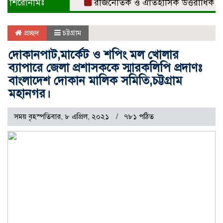
শিরোনামঃ
রাজনৈতিক ও ঐতিহাসিক উত্তরাধিকারের ধার
প্রচ্ছদ
চট্টগ্রাম
দোকানপাট,মার্কেট ও শপিং মল খোলার
ব্যাপারে জেলা প্রশাসককে স্মারকলিপি প্রদাণঃ
বাংলাদেশ দোকান মালিক সমিতি,চট্টগ্রাম
মহানগর।
সময় বৃহস্পতিবার, ৮ এপ্রিল, ২০২১
৭৮১ পঠিত