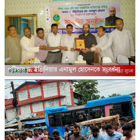
পটিয়ায় ড. ইঞ্জিনিয়ার এনামুল হোসেনকে সংবর্ধনা