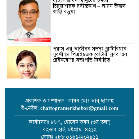
বাইশে শ্রাবণ: মানুষের হৃদয়ে
চিরজাগরূক রবীন্দ্রনাথ – লায়ন উজ্জল
কান্তি বড়ুয়া
প্রয়াস এর আজীবন সদস্য রোটারিয়ান
সুবর্ণা দে পিএইচএফ রোটারী ক্লাব অব
রেইনবো’র সভাপতি নির্বাচিত
প্রকাশক ও সম্পাদক : লায়ন মোঃ আবু ছালেহ্
ই-মেইল: 𝐜𝐡𝐚𝐭𝐭𝐨𝐠𝐫𝐚𝐦𝐞𝐫𝐤𝐡𝐨𝐛𝐨𝐫@𝐠𝐦𝐚𝐢𝐥.𝐜𝐨𝐦
তোমার গানে জাগবে জুলাই’
প্রতিযোগিতায় পুরস্কৃত হন জাসাস
কার্য্যালয়ঃ ৮৮৭, হোসেন ভবন (৩য় তলা)
চট্টগ্রাম মহানগর সদস‌্য স‌চিব মামুনুর
বহদ্দার হাট, চট্টগ্রাম -৪২১২
রশিদ শিপন।
ফোনঃ +৮৮ ০১৬১২২০২৯১১