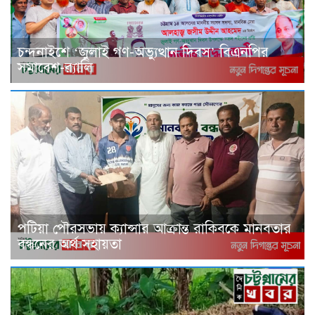
চন্দনাইশে ‘জুলাই গণ-অভ্যুত্থান দিবস’ বিএনপির
সমাবেশ-র‌্যালি
পটিয়া পৌরসভায় ক্যান্সার আক্রান্ত রাকিবকে মানবতার
বন্ধনের অর্থ সহায়তা