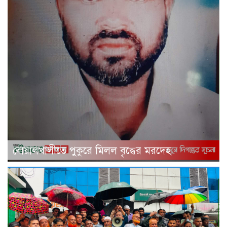
বোয়ালখালীতে পুকুরে মিলল বৃদ্ধের মরদেহ