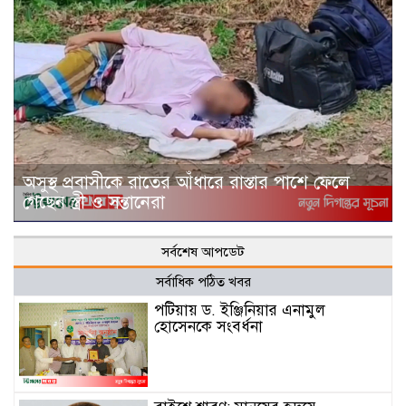
অসুস্থ প্রবাসীকে রাতের আঁধারে রাস্তার পাশে ফেলে
গেছেন স্ত্রী ও সন্তানেরা
সর্বশেষ আপডেট
সর্বাধিক পঠিত খবর
পটিয়ায় ড. ইঞ্জিনিয়ার এনামুল
হোসেনকে সংবর্ধনা