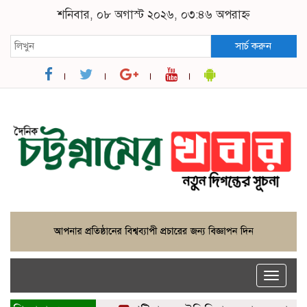
শনিবার, ০৮ অগাস্ট ২০২৬, ০৩:৪৬ অপরাহ্ন
সার্চ করুন
Toggle
naviga