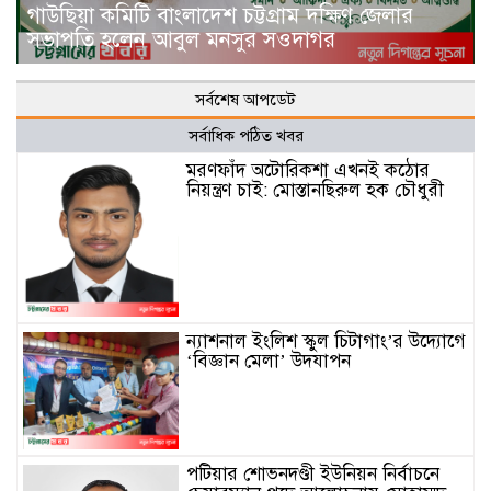
গাউছিয়া কমিটি বাংলাদেশ চট্টগ্রাম দক্ষিণ জেলার
সভাপতি হলেন আবুল মনসুর সওদাগর
সর্বশেষ আপডেট
সর্বাধিক পঠিত খবর
মরণফাঁদ অটোরিকশা এখনই কঠোর
নিয়ন্ত্রণ চাই: মোস্তানছিরুল হক চৌধুরী
ন্যাশনাল ইংলিশ স্কুল চিটাগাং’র উদ্যোগে
‘বিজ্ঞান মেলা’ উদযাপন
পটিয়ার শোভনদণ্ডী ইউনিয়ন নির্বাচনে