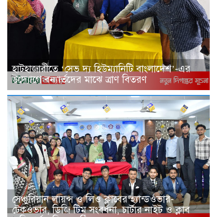
হাটহাজারীতে ‘সেভ দ্য হিউম্যানিটি বাংলাদেশ’-এর
উদ্যোগে বন্যার্তদের মাঝে ত্রাণ বিতরণ
সেঞ্চুরিয়ান লায়ন্স ও লিও ক্লাবের হ্যান্ডওভার-
টেকওভার, ডিজি টিম সংবর্ধনা, চার্টার নাইট ও ক্লাব