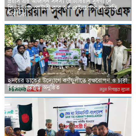
প্রয়াস এর আজীবন সদস্য রোটারিয়ান সুবর্ণা দে
পিএইচএফ রোটারী ক্লাব অব রেইনবো’র সভাপতি
নির্বাচিত
হৃদয়ের ডাকের উদ্যোগে কর্ণফুলীতে বৃক্ষরোপণ ও চারা
বিতরণ কর্মসূচি অনুষ্ঠিত