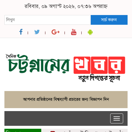
রবিবার, ০৯ অগাস্ট ২০২৬, ০৭:৩৬ অপরাহ্ন
সার্চ করুন
Toggle
naviga