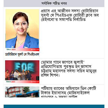
সর্বাধিক পঠিত খবর
প্রয়াস এর আজীবন সদস্য রোটারিয়ান
সুবর্ণা দে পিএইচএফ রোটারী ক্লাব অব
রেইনবো’র সভাপতি নির্বাচিত
তোমার গানে জাগবে জুলাই’
প্রতিযোগিতায় পুরস্কৃত হন জাসাস
চট্টগ্রাম মহানগর সদস‌্য স‌চিব মামুনুর
রশিদ শিপন।
পটিয়ায় র‍্যাবের অভিযানে তিন কোটি
টাকার ইয়াবাসহ মোটরসাইকেল
গ্যাংয়ের ৬ সদস্য আটক