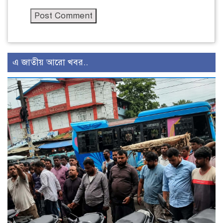
এ জাতীয় আরো খবর..