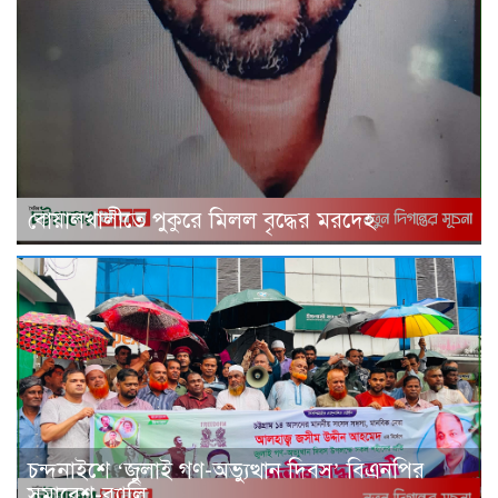
বোয়ালখালীতে পুকুরে মিলল বৃদ্ধের মরদেহ
চন্দনাইশে ‘জুলাই গণ-অভ্যুত্থান দিবস’ বিএনপির
সমাবেশ-র‌্যালি