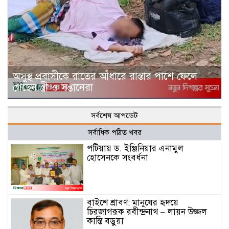
অসুস্থ প্রবাসীকে রাতের আঁধারে রাস্তার পাশে ফেলে
গেছেন স্ত্রী ও সন্তানেরা
সর্বশেষ আপডেট
সর্বাধিক পঠিত খবর
পটিয়ায় ড. ইঞ্জিনিয়ার এনামুল
হোসেনকে সংবর্ধনা
বাইশে শ্রাবণ: মানুষের হৃদয়ে
চিরজাগরূক রবীন্দ্রনাথ – লায়ন উজ্জল
কান্তি বড়ুয়া