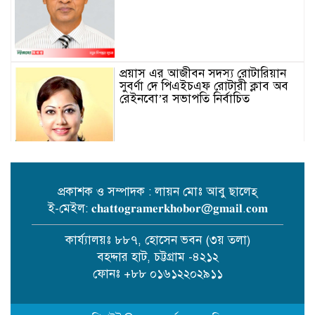
প্রয়াস এর আজীবন সদস্য রোটারিয়ান
সুবর্ণা দে পিএইচএফ রোটারী ক্লাব অব
রেইনবো’র সভাপতি নির্বাচিত
প্রকাশক ও সম্পাদক : লায়ন মোঃ আবু ছালেহ্
ই-মেইল: 𝐜𝐡𝐚𝐭𝐭𝐨𝐠𝐫𝐚𝐦𝐞𝐫𝐤𝐡𝐨𝐛𝐨𝐫@𝐠𝐦𝐚𝐢𝐥.𝐜𝐨𝐦
তোমার গানে জাগবে জুলাই’
প্রতিযোগিতায় পুরস্কৃত হন জাসাস
কার্য্যালয়ঃ ৮৮৭, হোসেন ভবন (৩য় তলা)
চট্টগ্রাম মহানগর সদস‌্য স‌চিব মামুনুর
বহদ্দার হাট, চট্টগ্রাম -৪২১২
রশিদ শিপন।
ফোনঃ +৮৮ ০১৬১২২০২৯১১
পটিয়ায় র‍্যাবের অভিযানে তিন কোটি
টাকার ইয়াবাসহ মোটরসাইকেল