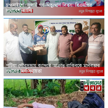
চন্দনাইশে ‘জুলাই গণ-অভ্যুত্থান দিবস’ বিএনপির
সমাবেশ-র‌্যালি
পটিয়া পৌরসভায় ক্যান্সার আক্রান্ত রাকিবকে মানবতার
বন্ধনের অর্থ সহায়তা