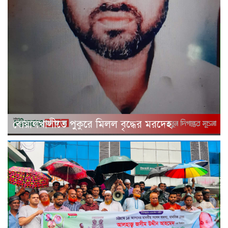
বোয়ালখালীতে পুকুরে মিলল বৃদ্ধের মরদেহ