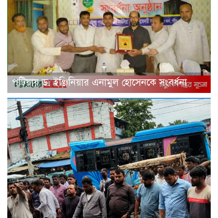
পটিয়ায় ড. ইঞ্জিনিয়ার এনামুল হোসেনকে সংবর্ধনা