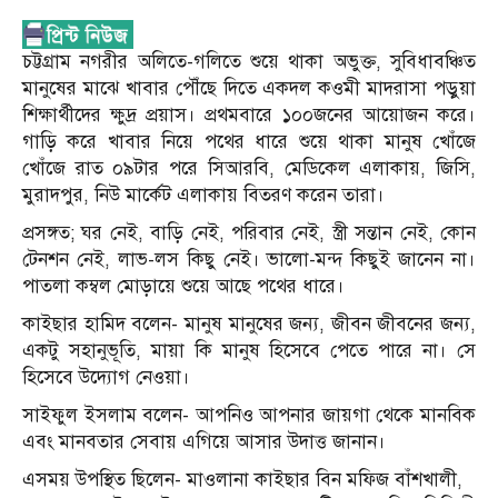
চট্টগ্রাম নগরীর অলিতে-গলিতে শুয়ে থাকা অভুক্ত, সুবিধাবঞ্চিত
মানুষের মাঝে খাবার পৌঁছে দিতে একদল কওমী মাদরাসা পড়ুয়া
শিক্ষার্থীদের ক্ষুদ্র প্রয়াস। প্রথমবারে ১০০জনের আয়োজন করে।
গাড়ি করে খাবার নিয়ে পথের ধারে শুয়ে থাকা মানুষ খোঁজে
খোঁজে রাত ০৯টার পরে সিআরবি, মেডিকেল এলাকায়, জিসি,
মুরাদপুর, নিউ মার্কেট এলাকায় বিতরণ করেন তারা।
প্রসঙ্গত; ঘর নেই, বাড়ি নেই, পরিবার নেই, স্ত্রী সন্তান নেই, কোন
টেনশন নেই, লাভ-লস কিছু নেই। ভালো-মন্দ কিছুই জানেন না।
পাতলা কম্বল মোড়ায়ে শুয়ে আছে পথের ধারে।
কাইছার হামিদ বলেন- মানুষ মানুষের জন্য, জীবন জীবনের জন্য,
একটু সহানুভূতি, মায়া কি মানুষ হিসেবে পেতে পারে না। সে
হিসেবে উদ্যোগ নেওয়া।
সাইফুল ইসলাম বলেন- আপনিও আপনার জায়গা থেকে মানবিক
এবং মানবতার সেবায় এগিয়ে আসার উদাত্ত জানান।
এসময় উপস্থিত ছিলেন- মাওলানা কাইছার বিন মফিজ বাঁশখালী,