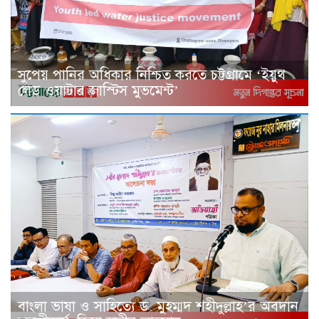
সুপেয় পানির অধিকার নিশ্চিত করতে চট্টগ্রামে ‘ইয়ুথ
লেড ওয়াটার জাস্টিস মুভমেন্ট’
বাংলা ভাষা ও সাহিত্যে ড. মুহম্মদ শহীদুল্লাহ’র অবদান