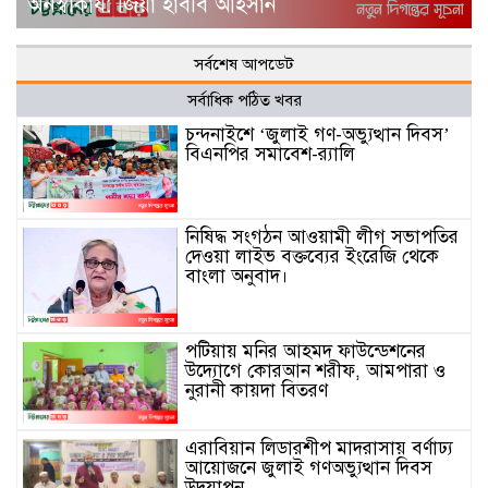
অনস্বীকার্য: জিয়া হাবীব আহসান
সর্বশেষ আপডেট
সর্বাধিক পঠিত খবর
চন্দনাইশে ‘জুলাই গণ-অভ্যুত্থান দিবস’
বিএনপির সমাবেশ-র‌্যালি
নিষিদ্ধ সংগঠন আওয়ামী লীগ সভাপতির
দেওয়া লাইভ বক্তব্যের ইংরেজি থেকে
বাংলা অনুবাদ।
পটিয়ায় মনির আহমদ ফাউন্ডেশনের
উদ্যোগে কোরআন শরীফ, আমপারা ও
নুরানী কায়দা বিতরণ
এরাবিয়ান লিডারশীপ মাদরাসায় বর্ণাঢ্য
আয়োজনে জুলাই গণঅভ্যুত্থান দিবস
উদযাপন