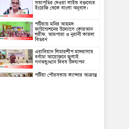
সভাপতির দেওয়া লাইভ বক্তব্যের
ইংরেজি থেকে বাংলা অনুবাদ।
পটিয়ায় মনির আহমদ
ফাউন্ডেশনের উদ্যোগে কোরআন
শরীফ, আমপারা ও নুরানী কায়দা
বিতরণ
এরাবিয়ান লিডারশীপ মাদরাসায়
বর্ণাঢ্য আয়োজনে জুলাই
গণঅভ্যুত্থান দিবস উদযাপন
পটিয়া পৌরসভায় ক্যান্সার আক্রান্ত
রাকিবকে মানবতার বন্ধনের অর্থ
সহায়তা
অসুস্থ প্রবাসীকে রাতের আঁধারে
রাস্তার পাশে ফেলে গেছেন স্ত্রী ও
সন্তানেরা