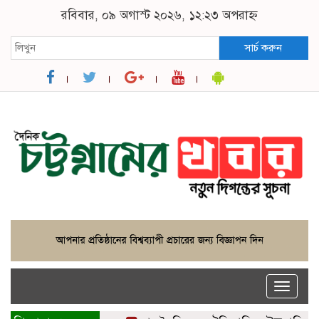
রবিবার, ০৯ অগাস্ট ২০২৬, ১২:২৩ অপরাহ্ন
সার্চ করুন
Toggle
naviga