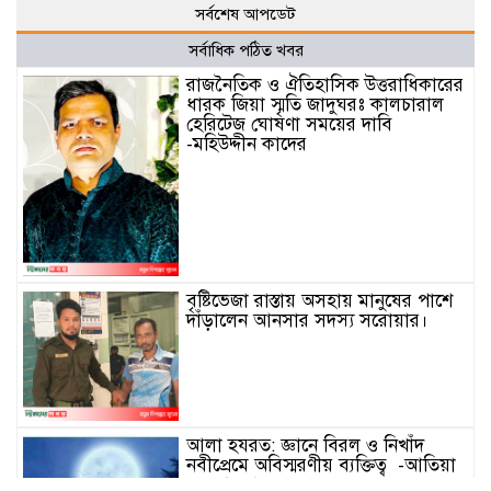
সর্বশেষ আপডেট
সর্বাধিক পঠিত খবর
রাজনৈতিক ও ঐতিহাসিক উত্তরাধিকারের
ধারক জিয়া স্মৃতি জাদুঘরঃ কালচারাল
হেরিটেজ ঘোষণা সময়ের দাবি
-মহিউদ্দীন কাদের
বৃষ্টিভেজা রাস্তায় অসহায় মানুষের পাশে
দাঁড়ালেন আনসার সদস্য সরোয়ার।
আলা হযরত: জ্ঞানে বিরল ও নিখাঁদ
নবীপ্রেমে অবিস্মরণীয় ব্যক্তিত্ব -আতিয়া
নুর আফরা