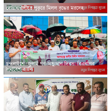
বোয়ালখালীতে পুকুরে মিলল বৃদ্ধের মরদেহ
চন্দনাইশে ‘জুলাই গণ-অভ্যুত্থান দিবস’ বিএনপির
সমাবেশ-র‌্যালি