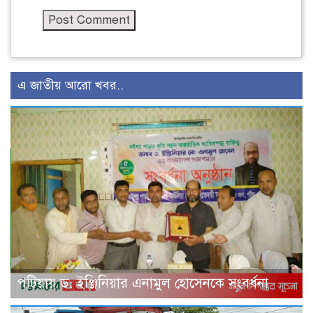
এ জাতীয় আরো খবর..
পটিয়ায় ড. ইঞ্জিনিয়ার এনামুল হোসেনকে সংবর্ধনা