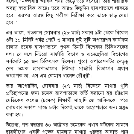
বলেন, ‘মঙ্গলবার আকিব শয্যা ছেড়ে উঠে বসেছে। তার শারীরিক
অবস্থা স্বাভাবিক আছে। তবে আরও কিছুদিন হাসপাতালে থাকতে
হবে। এরপর আরও কিছু পরীক্ষা নিরীক্ষা করে তাকে ছাড় দেয়া
হবে।’
এর আগে, গতকাল সোমবার (২৮ মার্চ) সকাল ৯টা থেকে বিকেল
৩টা ১০ মিনিট পর্যন্ত পেটে ও মাথায় দুই দুটি অপারেশন কার্যক্রম
চালায় চমেক হাসপাতালে পৃথক তিনটি বিশেষজ্ঞ চিকিৎসকের
দল। যে দলে নিউরো সার্জারি বিভাগ ও এনেস্থেসিয়া বিভাগের
সর্বমোট ১৫ জন চিকিৎসক ছিলেন। পুরো অপারেশনটির নেতৃত্ব
নেন চমেক হাসপাতালের নিউরো সার্জারি বিভাগের প্রধান
অধ্যাপক ডা. এস এম নোমান খালেদ চৌধুরী।
তার আগেরদিন, রোববার (২৭ মার্চ) বিকেলে মাথার খুলি
প্রতিস্থাপনের জন্য চমেক হাসপাতালে ভর্তি করানো হয় চট্টগ্রাম
মেডিকেল কলেজ (চমেক) শিক্ষার্থী মাহাদি জে আকিবকে। পরে
সোমবার সকাল সাড়ে ৮টার দিকেই তাকে অস্ত্রোপচারে জন্য প্রস্তুত
করা হয়।
উল্লেখ্য, গত বছরের ৩০ অক্টোবর চমেকের প্রধান ফটকের সামনে
ছাত্রলীগের একটি পক্ষের হামলায় মাথায় গুরুতর আঘাত পান