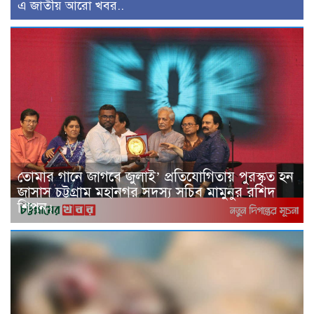
এ জাতীয় আরো খবর..
তোমার গানে জাগবে জুলাই’ প্রতিযোগিতায় পুরস্কৃত হন
জাসাস চট্টগ্রাম মহানগর সদস‌্য স‌চিব মামুনুর রশিদ
শিপন।