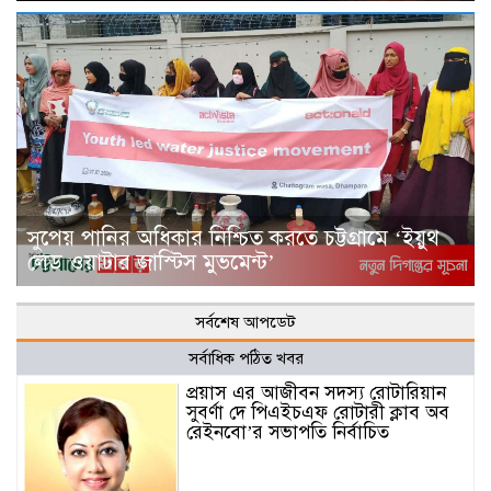
সুপেয় পানির অধিকার নিশ্চিত করতে চট্টগ্রামে ‘ইয়ুথ
লেড ওয়াটার জাস্টিস মুভমেন্ট’
সর্বশেষ আপডেট
সর্বাধিক পঠিত খবর
প্রয়াস এর আজীবন সদস্য রোটারিয়ান
সুবর্ণা দে পিএইচএফ রোটারী ক্লাব অব
রেইনবো’র সভাপতি নির্বাচিত