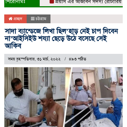
শিরোনামঃ
প্রয়াস এর আজীবন সদস্য রোটারিয়ান সুবর
প্রচ্ছদ
চট্টগ্রাম
সাদা ব্যান্ডেজে লিখা ছিল’হাড় নেই চাপ দিবেন
না’আইসিইউ শয্যা ছেড়ে উঠে বসেছে সেই
আকিব
সময় বৃহস্পতিবার, ৩১ মার্চ, ২০২২
৪৯৩ পঠিত