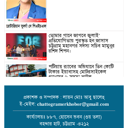
তোমার গানে জাগবে জুলাই’
প্রতিযোগিতায় পুরস্কৃত হন জাসাস
চট্টগ্রাম মহানগর সদস‌্য স‌চিব মামুনুর
রশিদ শিপন।
পটিয়ায় র‍্যাবের অভিযানে তিন কোটি
টাকার ইয়াবাসহ মোটরসাইকেল
গ্যাংয়ের ৬ সদস্য আটক
প্রকাশক ও সম্পাদক : লায়ন মোঃ আবু ছালেহ্
ই-মেইল: 𝐜𝐡𝐚𝐭𝐭𝐨𝐠𝐫𝐚𝐦𝐞𝐫𝐤𝐡𝐨𝐛𝐨𝐫@𝐠𝐦𝐚𝐢𝐥.𝐜𝐨𝐦
বোয়ালখালীতে পুকুরে মিলল বৃদ্ধের
মরদেহ
কার্য্যালয়ঃ ৮৮৭, হোসেন ভবন (৩য় তলা)
বহদ্দার হাট, চট্টগ্রাম -৪২১২