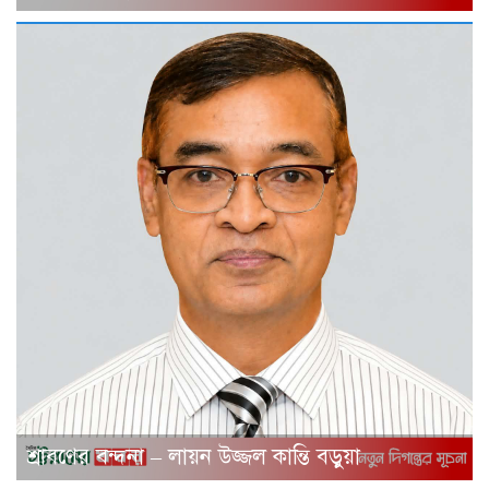
শ্রাবণের বন্দনা – লায়ন উজ্জল কান্তি বড়ুয়া