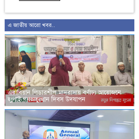
এ জাতীয় আরো খবর..
এরাবিয়ান লিডারশীপ মাদরাসায় বর্ণাঢ্য আয়োজনে
জুলাই গণঅভ্যুত্থান দিবস উদযাপন