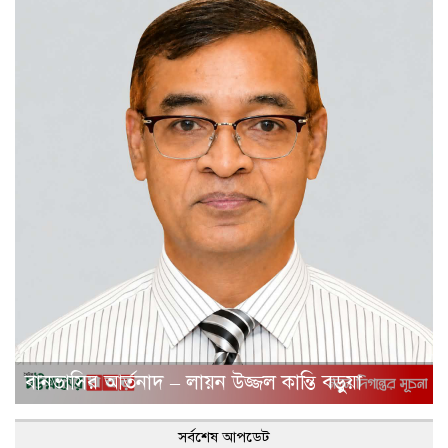
বানভাসির আর্তনাদ – লায়ন উজ্জল কান্তি বড়ুয়া
সর্বশেষ আপডেট