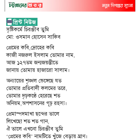
সৃষ্টিকর্মে চিরঞ্জীব তুমি
মো: ওসমান হোসেন সাকিব
প্রেমের কবি,দ্রোহের কবি
কাজী নজরুল ইসলাম তোমার নাম,
আজ ১২৭তম জন্মজয়ন্তীতে
জানায় তোমায় হাজারো সালাম।
অন্যায়ের শৃঙ্খল ভেঙ্গেছে যত
তোমার প্রতিবাদী কলমের তরে,
তোমার দৃঢ়কণ্ঠে হেরেছে শত
অনিয়ম,অপশাসনের গূঢ় রহস্য।
প্রেমাস্পদমাখা ছন্দের তালে
লিখেছো শত শত গান,
ঐ তালে এখনো চিরঞ্জীব তুমি
‘প্রেমের কবি’ নামটিতে খুঁজে বেড়ায় ঘ্রাণ।