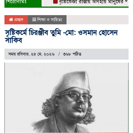
শিরোনামঃ
বৃষ্টিভেজা রাস্তায় অসহায় মানুষের পাশে
প্রচ্ছদ
শিক্ষা ও সাহিত্য
সৃষ্টিকর্মে চিরঞ্জীব তুমি -মো: ওসমান হোসেন
সাকিব
সময় রবিবার, ২৪ মে, ২০২৬
৩৬৮ পঠিত