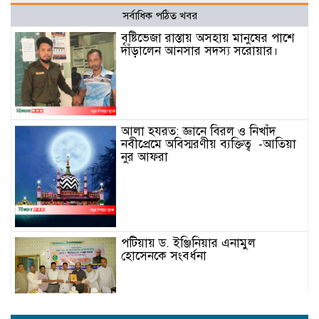
সর্বাধিক পঠিত খবর
বৃষ্টিভেজা রাস্তায় অসহায় মানুষের পাশে
দাঁড়ালেন আনসার সদস্য সরোয়ার।
আলা হযরত: জ্ঞানে বিরল ও নিখাঁদ
নবীপ্রেমে অবিস্মরণীয় ব্যক্তিত্ব -আতিয়া
নুর আফরা
পটিয়ায় ড. ইঞ্জিনিয়ার এনামুল
হোসেনকে সংবর্ধনা
বাইশে শ্রাবণ: মানুষের হৃদয়ে