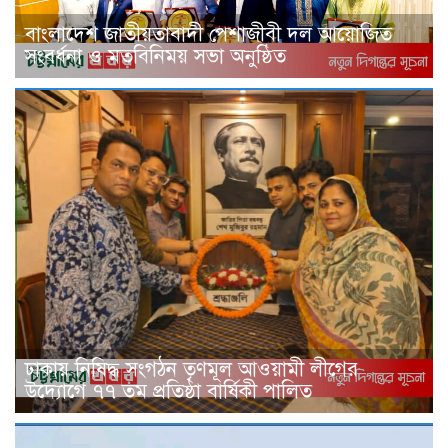
বাংলাদেশ জাতীয়তাবাদী পেশাজীবী দল আয়োজিত
সংবর্ধনা ও মতবিনিময় সভা অনুষ্ঠিত
ঢাকায় নিষিদ্ধ সংগঠন তৃণমূল আওয়ামী লীগের
উদ্যোগে ৭৭ তম প্রতিষ্ঠা বার্ষিকী পালিত