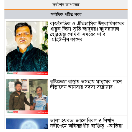
সর্বশেষ আপডেট
সর্বাধিক পঠিত খবর
রাজনৈতিক ও ঐতিহাসিক উত্তরাধিকারের
ধারক জিয়া স্মৃতি জাদুঘরঃ কালচারাল
হেরিটেজ ঘোষণা সময়ের দাবি
-মহিউদ্দীন কাদের
বৃষ্টিভেজা রাস্তায় অসহায় মানুষের পাশে
দাঁড়ালেন আনসার সদস্য সরোয়ার।
আলা হযরত: জ্ঞানে বিরল ও নিখাঁদ
নবীপ্রেমে অবিস্মরণীয় ব্যক্তিত্ব -আতিয়া
নুর আফরা