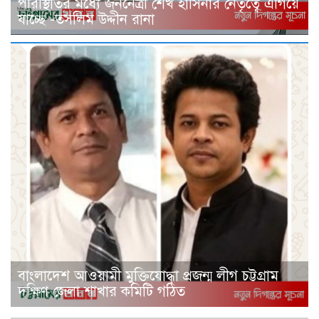
পরিস্থিতির মধ্যে জননেত্রী শেখ হাসিনার নেতৃত্বে এগিয়ে
যাচ্ছে -তসলিম উদ্দীন রানা
বাংলাদেশ আওয়ামী মুক্তিযোদ্ধা প্রজন্ম লীগ চট্টগ্রাম
দক্ষিণ জেলা শাখার কমিটি গঠিত