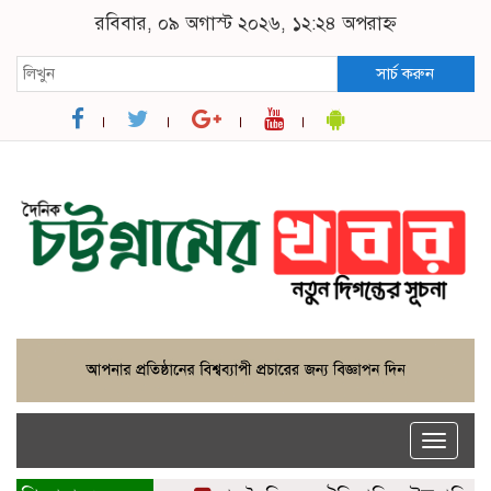
রবিবার, ০৯ অগাস্ট ২০২৬, ১২:২৪ অপরাহ্ন
সার্চ করুন
Toggle
naviga