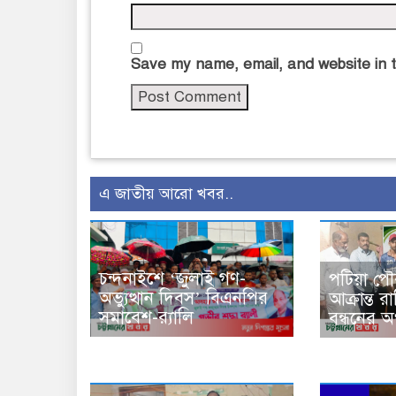
Save my name, email, and website in t
এ জাতীয় আরো খবর..
চন্দনাইশে ‘জুলাই গণ-
পটিয়া পৌর
অভ্যুত্থান দিবস’ বিএনপির
আক্রান্ত 
সমাবেশ-র‌্যালি
বন্ধনের অ