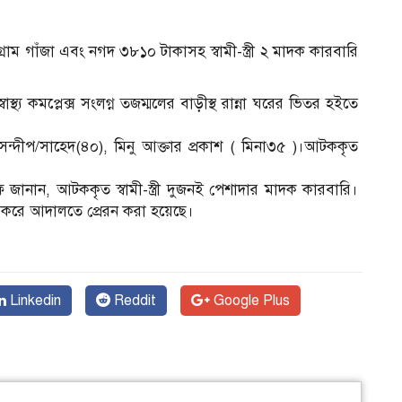
গ্রাম গাঁজা এবং নগদ ৩৮১০ টাকাসহ স্বামী-স্ত্রী ২ মাদক কারবারি
্য কমপ্লেক্স সংলগ্ন তজম্মলের বাড়ীস্থ রান্না ঘরের ভিতর হইতে
ন্দীপ/সাহেদ(৪০), মিনু আক্তার প্রকাশ ( মিনা৩৫ )।আটককৃত
শরিফ জানান, আটককৃত স্বামী-স্ত্রী দুজনই পেশাদার মাদক কারবারি।
য়ের করে আদালতে প্রেরন করা হয়েছে।
Linkedin
Reddit
Google Plus