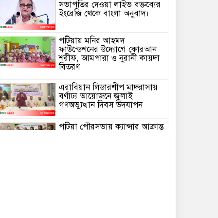
সভাপতির দেওয়া লাইভ বক্তব্যের
ইংরেজি থেকে বাংলা অনুবাদ।
পটিয়ায় মনির আহমদ
ফাউন্ডেশনের উদ্যোগে কোরআন
শরীফ, আমপারা ও নুরানী কায়দা
বিতরণ
এরাবিয়ান লিডারশীপ মাদরাসায়
বর্ণাঢ্য আয়োজনে জুলাই
গণঅভ্যুত্থান দিবস উদযাপন
পটিয়া পৌরসভায় ক্যান্সার আক্রান্ত
রাকিবকে মানবতার বন্ধনের অর্থ
সহায়তা
অসুস্থ প্রবাসীকে রাতের আঁধারে
রাস্তার পাশে ফেলে গেছেন স্ত্রী ও
সন্তানেরা