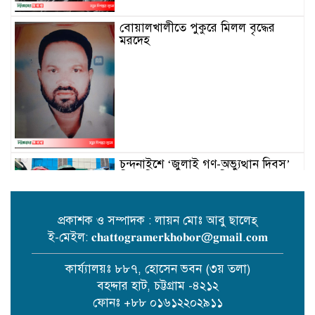
বোয়ালখালীতে পুকুরে মিলল বৃদ্ধের
মরদেহ
চন্দনাইশে ‘জুলাই গণ-অভ্যুত্থান দিবস’
বিএনপির সমাবেশ-র‌্যালি
প্রকাশক ও সম্পাদক : লায়ন মোঃ আবু ছালেহ্
নিষিদ্ধ সংগঠন আওয়ামী লীগ সভাপতির
ই-মেইল: 𝐜𝐡𝐚𝐭𝐭𝐨𝐠𝐫𝐚𝐦𝐞𝐫𝐤𝐡𝐨𝐛𝐨𝐫@𝐠𝐦𝐚𝐢𝐥.𝐜𝐨𝐦
দেওয়া লাইভ বক্তব্যের ইংরেজি থেকে
বাংলা অনুবাদ।
কার্য্যালয়ঃ ৮৮৭, হোসেন ভবন (৩য় তলা)
বহদ্দার হাট, চট্টগ্রাম -৪২১২
ফোনঃ +৮৮ ০১৬১২২০২৯১১
পটিয়ায় মনির আহমদ ফাউন্ডেশনের