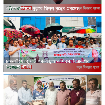
বোয়ালখালীতে পুকুরে মিলল বৃদ্ধের মরদেহ
চন্দনাইশে ‘জুলাই গণ-অভ্যুত্থান দিবস’ বিএনপির
সমাবেশ-র‌্যালি