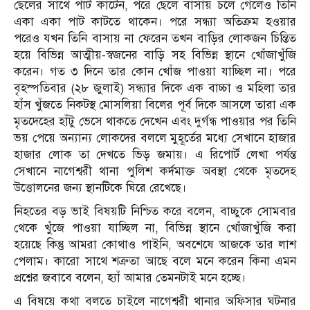
ছেলের সাথে পাট কাটেন, পরে ছেলে বাসায় চলে গেলেও তিনি
একা একা পাট কাটতে থাকেন। পরে সন্ধ্যা অতিক্রম হওয়ার
পরেও যখন তিনি বাসায় না ফেরেন তখন বাড়ির লোকজন চিন্তিত
হয়ে বিভিন্ন আত্মীয়-স্বজনের বাড়ি সহ বিভিন্ন স্থানে খোঁজাখুঁজি
করেন। গত ৩ দিনে তার কোন খোঁজ পাওয়া যাচ্ছিল না। পরে
বৃহস্পতিবার (২৮ জুলাই) সন্ধ্যার দিকে এক বাচ্চা ও মহিলা তার
হাঁস খুঁজতে নিকটস্থ মোসলিয়া বিলের পূর্ব দিকে আসলে তারা এক
মৃতদেহের হাঁটু ভেসে থাকতে দেখেন এবং দুর্গন্ধ পাওয়ার পর তিনি
ভয় পেয়ে অন্যান্য লোকদের বললে মুহূর্তের মধ্যে সেখানে হাজার
হাজার লোক তা দেখতে ভিড় জমায়। এ রিপোর্ট লেখা পর্যন্ত
সেখানে নাগেশ্বরী থানা পুলিশ কর্দমাক্ত অবস্থা থেকে মৃতদেহ
উত্তোলনের জন্য স্থানটিকে ঘিরে রেখেছে।
নিহতের বড় ভাই বিষয়টি নিশ্চিত করে বলেন, বাচ্চুকে সোমবার
থেকে খুঁজে পাওয়া যাচ্ছিল না, বিভিন্ন স্থানে খোঁজাখুঁজি করা
হয়েছে কিন্তু আমরা কোথাও পাইনি, অবশেষে আজকে তার লাশ
পেলাম। কারো সাথে শত্রুতা আছে বলে মনে করেন কিনা এমন
প্রশ্নের জবাবে বলেন, হ্যাঁ আমার তেমনটাই মনে হচ্ছে।
এ বিষয়ে কথা বলতে চাইলে নাগেশ্বরী থানার অফিসার ঘটনার