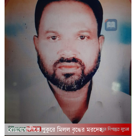
বোয়ালখালীতে পুকুরে মিলল বৃদ্ধের মরদেহ