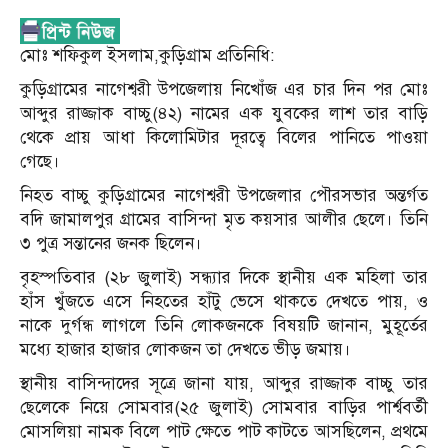
মোঃ শফিকুল ইসলাম,কুড়িগ্রাম প্রতিনিধি:
কুড়িগ্রামের নাগেশ্বরী উপজেলায় নিখোঁজ এর চার দিন পর মোঃ
আব্দুর রাজ্জাক বাচ্চু(৪২) নামের এক যুবকের লাশ তার বাড়ি
থেকে প্রায় আধা কিলোমিটার দূরত্বে বিলের পানিতে পাওয়া
গেছে।
নিহত বাচ্চু কুড়িগ্রামের নাগেশ্বরী উপজেলার পৌরসভার অন্তর্গত
বদি জামালপুর গ্রামের বাসিন্দা মৃত কয়সার আলীর ছেলে। তিনি
৩ পুত্র সন্তানের জনক ছিলেন।
বৃহস্পতিবার (২৮ জুলাই) সন্ধ্যার দিকে স্থানীয় এক মহিলা তার
হাঁস খুঁজতে এসে নিহতের হাঁটু ভেসে থাকতে দেখতে পায়, ও
নাকে দুর্গন্ধ লাগলে তিনি লোকজনকে বিষয়টি জানান, মুহূর্তের
মধ্যে হাজার হাজার লোকজন তা দেখতে ভীড় জমায়।
স্থানীয় বাসিন্দাদের সূত্রে জানা যায়, আব্দুর রাজ্জাক বাচ্চু তার
ছেলেকে নিয়ে সোমবার(২৫ জুলাই) সোমবার বাড়ির পার্শ্ববর্তী
মোসলিয়া নামক বিলে পাট ক্ষেতে পাট কাটতে আসছিলেন, প্রথমে