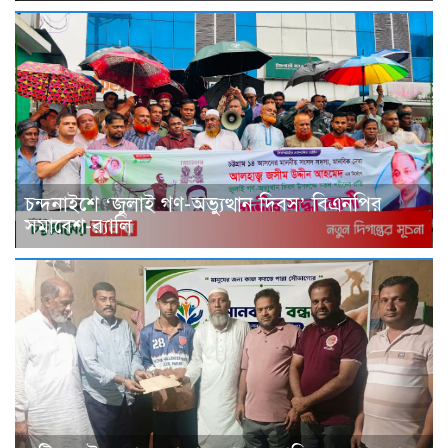
চন্দনাইশে ‘জুলাই গণ-অভ্যুত্থান দিবস’ বিএনপির
সমাবেশ-র‌্যালি