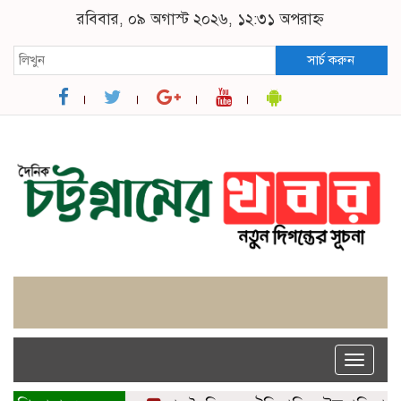
রবিবার, ০৯ অগাস্ট ২০২৬, ১২:৩১ অপরাহ্ন
সার্চ করুন
Toggle
naviga