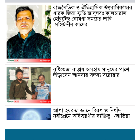
রাজনৈতিক ও ঐতিহাসিক উত্তরাধিকারের
ধারক জিয়া স্মৃতি জাদুঘরঃ কালচারাল
হেরিটেজ ঘোষণা সময়ের দাবি
-মহিউদ্দীন কাদের
বৃষ্টিভেজা রাস্তায় অসহায় মানুষের পাশে
দাঁড়ালেন আনসার সদস্য সরোয়ার।
আলা হযরত: জ্ঞানে বিরল ও নিখাঁদ
নবীপ্রেমে অবিস্মরণীয় ব্যক্তিত্ব -আতিয়া
নুর আফরা