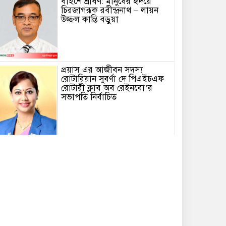
বাইশে শ্রাবণ: মানুষের হৃদয়ে
চিরজাগরূক রবীন্দ্রনাথ – লায়ন
উজ্জল কান্তি বড়ুয়া
প্রয়াস এর আজীবন সদস্য
রোটারিয়ান সুবর্ণা দে পিএইচএফ
রোটারী ক্লাব অব রেইনবো’র
সভাপতি নির্বাচিত
তোমার গানে জাগবে জুলাই’
প্রতিযোগিতায় পুরস্কৃত হন জাসাস
চট্টগ্রাম মহানগর সদস‌্য স‌চিব
মামুনুর রশিদ শিপন।
পটিয়ায় র‍্যাবের অভিযানে তিন
কোটি টাকার ইয়াবাসহ