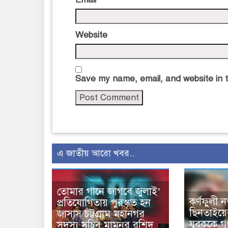
Website
Save my name, email, and website in t
এ জাতীয় আরো খবর..
তোমার গানে জাগবে জুলাই’
কর্ণফুলী ন
প্রতিযোগিতায় পুরস্কৃত হন
ছিনতাইয়
জাসাস চট্টগ্রাম মহানগর
যুবককে 
সদস‌্য স‌চিব মামুনুর রশিদ