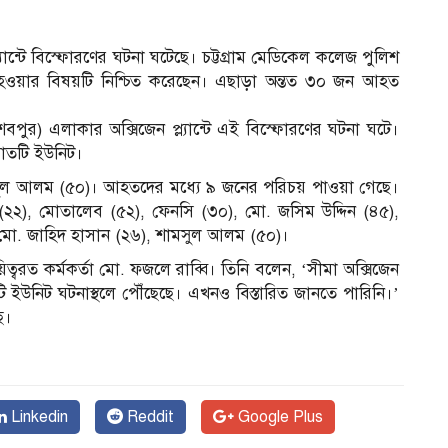
্ল্যান্টে বিস্ফোরণের ঘটনা ঘটেছে। চট্টগ্রাম মেডিকেল কলেজ পুলিশ
হওয়ার বিষয়টি নিশ্চিত করেছেন। এছাড়া অন্তত ৩০ জন আহত
পুর) এলাকার অক্সিজেন প্ল্যান্টে এই বিস্ফোরণের ঘটনা ঘটে।
সাতটি ইউনিট।
ুল আলম (৫০)। আহতদের মধ্যে ৯ জনের পরিচয় পাওয়া গেছে।
২২), মোতালেব (৫২), ফেনসি (৩০), মো. জসিম উদ্দিন (৪৫),
 মো. জাহিদ হাসান (২৬), শামসুল আলম (৫০)।
য়িত্বরত কর্মকর্তা মো. ফজলে রাব্বি। তিনি বলেন, ‘সীমা অক্সিজেন
নটি ইউনিট ঘটনাস্থলে পৌঁছেছে। এখনও বিস্তারিত জানতে পারিনি।’
ে।
Linkedin
Reddit
Google Plus