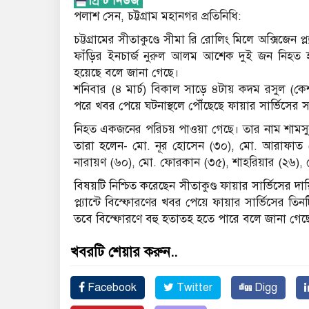
পলাশ সেন, চট্টগ্রাম মহানগর প্রতিনিধি:
চট্টগ্রামের সীতাকুণ্ডে সীমা রি রোলিং মিলে অক্সিজেন প
ফাঁড়ির ইনচার্জ নুরুল আলম আশেক দুই জন নিহত 
হয়েছে বলে জানা গেছে।
শনিবার (৪ মার্চ) বিকাল সাড়ে ৪টায় কদম রসুল (কেশব
পরে খবর পেয়ে ঘটনাস্থলে পৌঁছেছে ফায়ার সার্ভিসের 
নিহত একজনের পরিচয় পাওয়া গেছে। তার নাম শামস
তারা হলেন- মো. নূর হোসেন (৩০), মো. আরাফাত (
নারায়ণ (৬০), মো. ফোরকান (৩৫), শাহরিয়ার (২৬),
বিষয়টি নিশ্চিত করেছেন সীতাকুণ্ড ফায়ার সার্ভিসের দা
প্ল্যান্টে বিস্ফোরণের খবর পেয়ে ফায়ার সার্ভিসের তি
তবে বিস্ফোরণে বহু হতাতহ হতে পারে বলে জানা গেছ
খবরটি শেয়ার করুন..
Facebook
Twitter
Digg